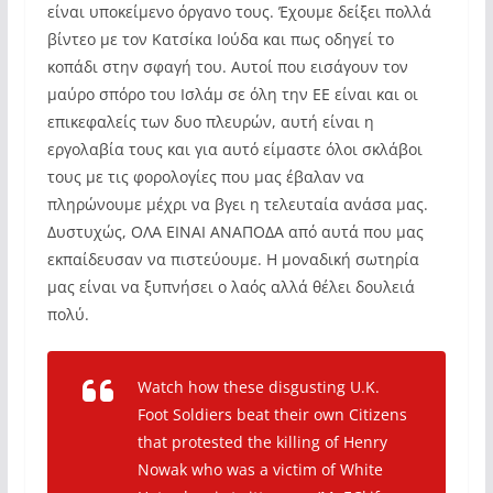
είναι υποκείμενο όργανο τους. Έχουμε δείξει πολλά
βίντεο με τον Κατσίκα Ιούδα και πως οδηγεί το
κοπάδι στην σφαγή του. Αυτοί που εισάγουν τον
μαύρο σπόρο του Ισλάμ σε όλη την ΕΕ είναι και οι
επικεφαλείς των δυο πλευρών, αυτή είναι η
εργολαβία τους και για αυτό είμαστε όλοι σκλάβοι
τους με τις φορολογίες που μας έβαλαν να
πληρώνουμε μέχρι να βγει η τελευταία ανάσα μας.
Δυστυχώς, ΟΛΑ ΕΙΝΑΙ ΑΝΑΠΟΔΑ από αυτά που μας
εκπαίδευσαν να πιστεύουμε. Η μοναδική σωτηρία
μας είναι να ξυπνήσει ο λαός αλλά θέλει δουλειά
πολύ.
Watch how these disgusting U.K.
Foot Soldiers beat their own Citizens
that protested the killing of Henry
Nowak who was a victim of White