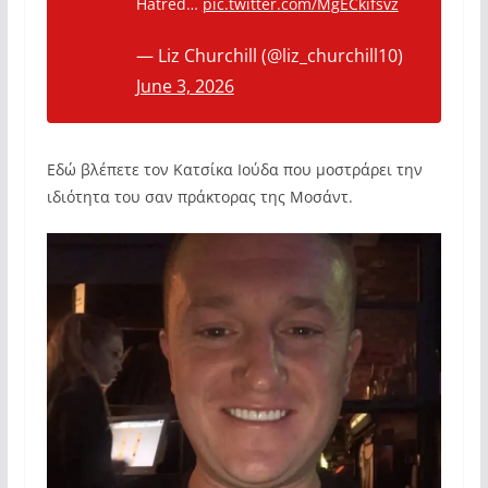
Hatred…
pic.twitter.com/MgECkifsvz
— Liz Churchill (@liz_churchill10)
June 3, 2026
Εδώ βλέπετε τον Κατσίκα Ιούδα που μοστράρει την
ιδιότητα του σαν πράκτορας της Μοσάντ.