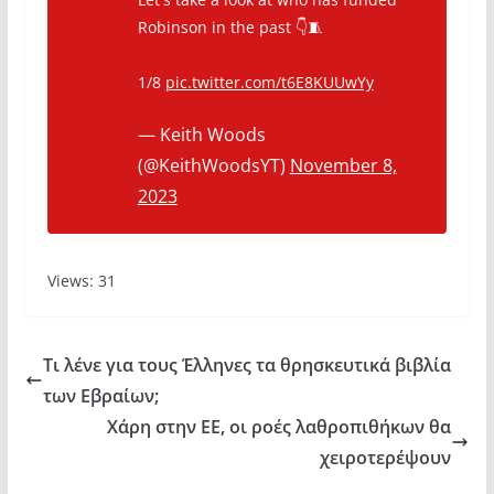
Robinson in the past 👇🧵
1/8
pic.twitter.com/t6E8KUUwYy
— Keith Woods
(@KeithWoodsYT)
November 8,
2023
Views: 31
Τι λένε για τους Έλληνες τα θρησκευτικά βιβλία
των Εβραίων;
Χάρη στην ΕΕ, οι ροές λαθροπιθήκων θα
χειροτερέψουν