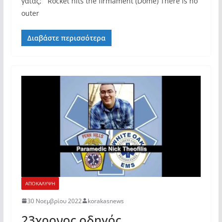
γαίας; Rocket hits the firmament (Dome) There is no
outer
Διαβάστε περισσότερα
ΑΠΟΚΑΛΥΨΗ
30 Νοεμβρίου 2022
korakasnews
23χρονος οδηγός