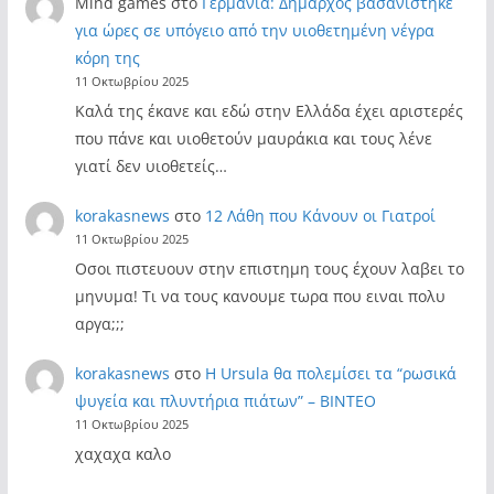
Mind games
στο
Γερμανία: Δήμαρχος βασανίστηκε
για ώρες σε υπόγειο από την υιοθετημένη νέγρα
κόρη της
11 Οκτωβρίου 2025
Καλά της έκανε και εδώ στην Ελλάδα έχει αριστερές
που πάνε και υιοθετούν μαυράκια και τους λένε
γιατί δεν υιοθετείς…
korakasnews
στο
12 Λάθη που Κάνουν οι Γιατροί
11 Οκτωβρίου 2025
Οσοι πιστευουν στην επιστημη τους έχουν λαβει το
μηνυμα! Τι να τους κανουμε τωρα που ειναι πολυ
αργα;;;
korakasnews
στο
Η Ursula θα πολεμίσει τα “ρωσικά
ψυγεία και πλυντήρια πιάτων” – ΒΙΝΤΕΟ
11 Οκτωβρίου 2025
χαχαχα καλο