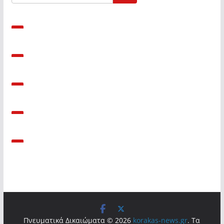
Πνευματικά Δικαιώματα © 2026
korakas-news.gr
. Τα