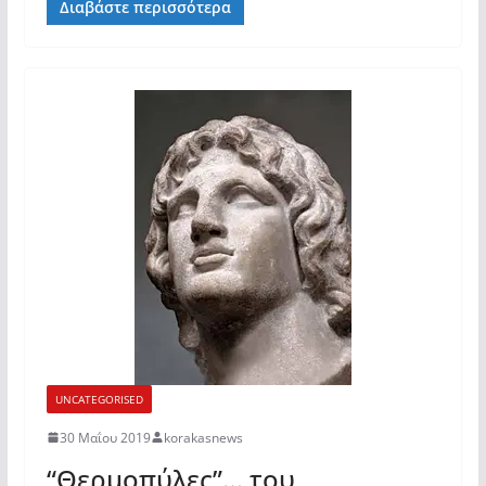
Διαβάστε περισσότερα
UNCATEGORISED
30 Μαΐου 2019
korakasnews
“Θερμοπύλες”… του