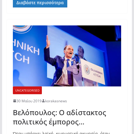
Διαβάστε περισσότερα
UNCATEGORISED
30 Μαΐου 2019
korakasnews
Βελόπουλος: Ο αδίστακτος
πολιτικός έμπορος…
Όταν υπάρχει λαϊκή, κινηματική ακινησία, όταν