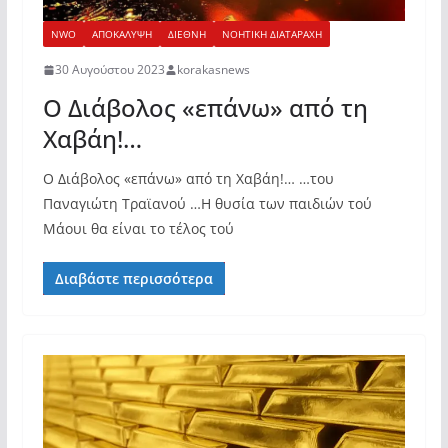
NWO
ΑΠΟΚΑΛΥΨΗ
ΔΙΕΘΝΗ
ΝΟΗΤΙΚΗ ΔΙΑΤΑΡΑΧΗ
30 Αυγούστου 2023
korakasnews
O Διάβολος «επάνω» από τη
Χαβάη!…
O Διάβολος «επάνω» από τη Χαβάη!… …του
Παναγιώτη Τραϊανού …Η θυσία των παιδιών τού
Μάουι θα είναι το τέλος τού
Διαβάστε περισσότερα