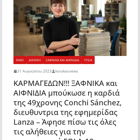
NWO
ΔΙΕΘΝΗ
ΞΑΦΝΙΚΑ ΚΑΙ ΑΙΦΝΙΔΙΑ
ΥΓΕΙΑ
31 Αυγούστου 2023
korakasnews
ΚΑΡΜΑΓΕΔΩΝ!!! ΞΑΦΝΙΚΑ και
ΑΙΦΝΙΔΙΑ μπούκωσε η καρδιά
της 49χρονης Conchi Sánchez,
διευθυντρια της εφημερίδας
Lanza – Άφησε πίσω τις όλες
τις αλήθειες για την