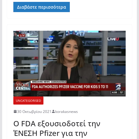
Διαβάστε περισσότερα
UNCATEGORISED
30 Οκτωβρίου 2021
korakasnews
Ο FDA εξουσιοδοτεί την
ΈΝΕΣΗ Pfizer για την