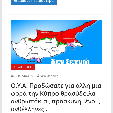
Διαβάστε περισσότερα
UNCATEGORISED
30 Ιουνίου 2019
korakasnews
Ο.Υ.Α. Προδώσατε για άλλη μια
φορά την Κύπρο θρασύδειλα
ανθρωπάκια , προσκυνημένοι ,
ανθέλληνες .