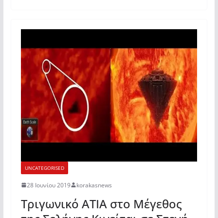
UNCATEGORISED
28 Ιουνίου 2019
korakasnews
Τριγωνικό ΑΤΙΑ στο Μέγεθος