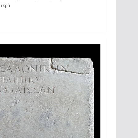
στερά