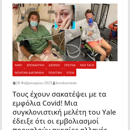
NWO
ΑΠΟΚΑΛΥΨΗ
ΔΙΕΘΝΗ
ΕΡΕΥΝΑ
ΝΕΑ ΤΑΞΗ
ΝΟΗΤΙΚΗ ΔΙΑΤΑΡΑΧΗ
ΠΟΛΙΤΙΚΗ
ΥΓΕΙΑ
28 Φεβρουαρίου 2025
korakasnews
Τους έχουν σακατέψει με τα
εμφόλια Covid! Μια
συγκλονιστική μελέτη του Yale
έδειξε ότι οι εμβολιασμοί
προκαλούν ακραίες αλλαγές