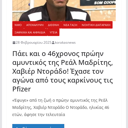
NWO
ΑΠΟΚΑΛΥΨΗ
ΔΙΕΘΝΗ
ΝΕΑ ΤΑΞΗ
ΝΟΗΤΙΚΗ ΔΙΑΤΑΡΑΧΗ
ΞΑΦΝΙΚΑ ΚΑΙ ΑΙΦΝΙΔΙΑ
ΥΓΕΙΑ
28 Φεβρουαρίου 2025
korakasnews
Πάει και ο 46χρονος πρώην
αμυντικός της Ρεάλ Μαδρίτης,
Χαβιέρ Ντοράδο! Έχασε τον
αγώνα από τους καρκίνους τις
Pfizer
«Έφυγε» από τη ζωή ο πρώην αμυντικός της Ρεάλ
Μαδρίτης, Χαβιέρ Ντοράδο Ο Ντοράδο, ηλικίας 46
ετών, άφησε την τελευταία