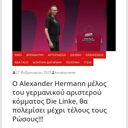
NWO
ΑΠΟΚΑΛΥΨΗ
ΑΥΤΟΓΝΩΣΙΑ
ΔΙΕΘΝΗ
ΕΘΝΙΚΙΣΜΟΣ
ΝΕΑ ΤΑΞΗ
ΝΟΗΤΙΚΗ ΔΙΑΤΑΡΑΧΗ
ΠΟΛΙΤΙΚΗ
ΥΓΕΙΑ
27 Φεβρουαρίου 2025
korakasnews
Ο Alexander Hermann μέλος
του γερμανικού αριστερού
κόμματος Die Linke, θα
πολεμίσει μέχρι τέλους τους
Ρώσους!!!