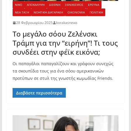
NWO
ΑΠΟΚΑΛΥΨΗ
ΔΙΕΘΝΗ
ΕΘΝΙΚΙΣΜΟΣ
ΕΡΕΥΝΑ
ΝΕΑ ΤΑΞΗ
ΝΟΗΤΙΚΗ ΔΙΑΤΑΡΑΧΗ
ΟΙΚΟΝΟΜΙΑ
ΠΟΛΙΤΙΚΗ
28 Φεβρουαρίου 2025
korakasnews
Το μεγάλο σόου Ζελένσκι
Τράμπ για την “ειρήνη”! Τι τους
συνδέει στην φέϊκ εικόνα;
Οι παπαγάλοι παπαγαλίζουν και γράφουν συνεχώς
τα σκουπίδια τους για ένα σόου αμερικανικών
προτύπων σε στυλ της γνωστής κωμωδίας Friends.
Διαβάστε περισσότερα