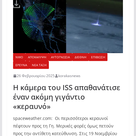
NWO
ΑΠΟΚΑΛΥΨΗ
ΑΥΤΟΓΝΩΣΙΑ
ΔΙΕΘΝΗ
ΕΠΙΒΙΩΣΗ
ΕΡΕΥΝΑ
ΝΕΑ ΤΑΞΗ
26 Φεβρουαρίου 2025
korakasnews
Η κάμερα του ISS απαθανάτισε
έναν ακόμη γιγάντιο
«κεραυνό»
spaceweather.com: Οι περισσότεροι κεραυνοί
πέφτουν προς τη Γη. Μερικές φορές όμως πετούν
προς την αντίθετη κατεύθυνση. Στις 19 Νοεμβρίου