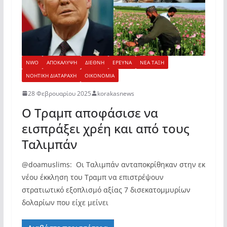
NWO
ΑΠΟΚΑΛΥΨΗ
ΔΙΕΘΝΗ
ΕΡΕΥΝΑ
ΝΕΑ ΤΑΞΗ
ΝΟΗΤΙΚΗ ΔΙΑΤΑΡΑΧΗ
ΟΙΚΟΝΟΜΙΑ
28 Φεβρουαρίου 2025
korakasnews
Ο Τραμπ αποφάσισε να
εισπράξει χρέη και από τους
Ταλιμπάν
@doamuslims: Οι Ταλιμπάν ανταποκρίθηκαν στην εκ
νέου έκκληση του Τραμπ να επιστρέψουν
στρατιωτικό εξοπλισμό αξίας 7 δισεκατομμυρίων
δολαρίων που είχε μείνει