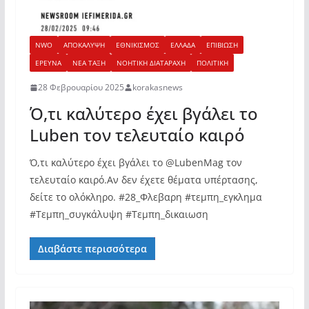
NWO
ΑΠΟΚΑΛΥΨΗ
ΕΘΝΙΚΙΣΜΟΣ
ΕΛΛΑΔΑ
ΕΠΙΒΙΩΣΗ
ΕΡΕΥΝΑ
ΝΕΑ ΤΑΞΗ
ΝΟΗΤΙΚΗ ΔΙΑΤΑΡΑΧΗ
ΠΟΛΙΤΙΚΗ
28 Φεβρουαρίου 2025
korakasnews
Ό,τι καλύτερο έχει βγάλει το
Luben τον τελευταίο καιρό
Ό,τι καλύτερο έχει βγάλει το @LubenMag τον
τελευταίο καιρό.Αν δεν έχετε θέματα υπέρτασης,
δείτε το ολόκληρο. #28_Φλεβαρη #τεμπη_εγκλημα
#Τεμπη_συγκάλυψη #Τεμπη_δικαιωση
Διαβάστε περισσότερα