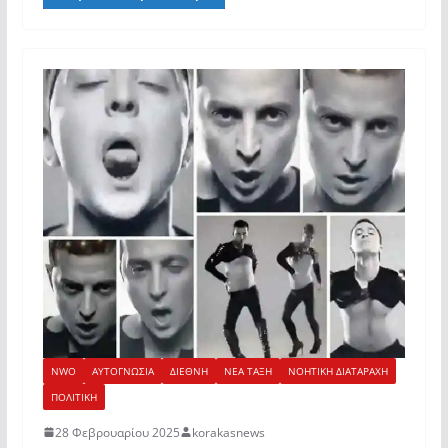
NWO
ΑΥΤΟΓΝΩΣΙΑ
ΔΙΕΘΝΗ
ΝΕΑ ΤΑΞΗ
ΝΟΗΤΙΚΗ ΔΙΑΤΑΡΑΧΗ
ΠΟΛΙΤΙΚΗ
28 Φεβρουαρίου 2025
korakasnews