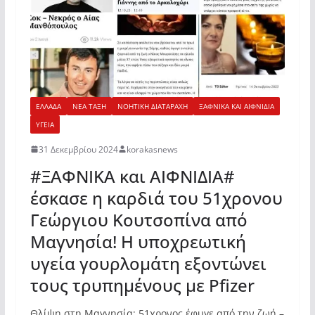
ΕΛΛΑΔΑ
ΝΕΑ ΤΑΞΗ
ΝΟΗΤΙΚΗ ΔΙΑΤΑΡΑΧΗ
ΞΑΦΝΙΚΑ ΚΑΙ ΑΙΦΝΙΔΙΑ
ΥΓΕΙΑ
31 Δεκεμβρίου 2024
korakasnews
#ΞΑΦΝΙΚΑ και ΑΙΦΝΙΔΙΑ#
έσκασε η καρδιά του 51χρονου
Γεώργιου Κουτσοπίνα από
Μαγνησία! Η υποχρεωτική
υγεία γουρλομάτη εξοντώνει
τους τρυπημένους με Pfizer
Θλίψη στη Μαγνησία: 51χρονος έφυγε από την ζωή –