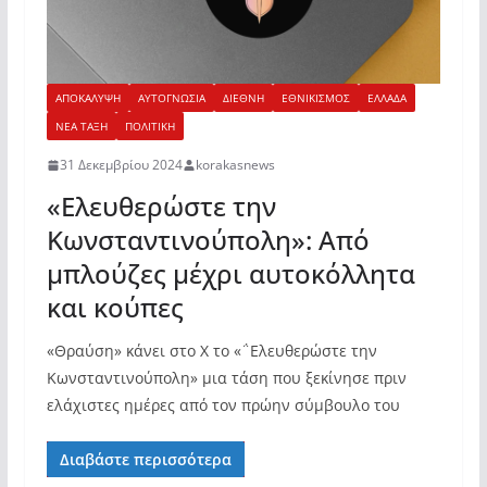
ΑΠΟΚΑΛΥΨΗ
ΑΥΤΟΓΝΩΣΙΑ
ΔΙΕΘΝΗ
ΕΘΝΙΚΙΣΜΟΣ
ΕΛΛΑΔΑ
ΝΕΑ ΤΑΞΗ
ΠΟΛΙΤΙΚΗ
31 Δεκεμβρίου 2024
korakasnews
«Ελευθερώστε την
Κωνσταντινούπολη»: Από
μπλούζες μέχρι αυτοκόλλητα
και κούπες
«Θραύση» κάνει στο Χ το «΅Ελευθερώστε την
Κωνσταντινούπολη» μια τάση που ξεκίνησε πριν
ελάχιστες ημέρες από τον πρώην σύμβουλο του
Διαβάστε περισσότερα