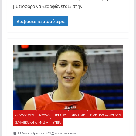
βυτιοφόρο να «καρφώνεται» στην
Διαβάστε περισσότερα
ΑΠΟΚΑΛΥΨΗ
ΕΛΛΑΔΑ
ΕΡΕΥΝΑ
ΝΕΑ ΤΑΞΗ
ΝΟΗΤΙΚΗ ΔΙΑΤΑΡΑΧΗ
ΞΑΦΝΙΚΑ ΚΑΙ ΑΙΦΝΙΔΙΑ
ΥΓΕΙΑ
30 Δεκεμβρίου 2024
korakasnews