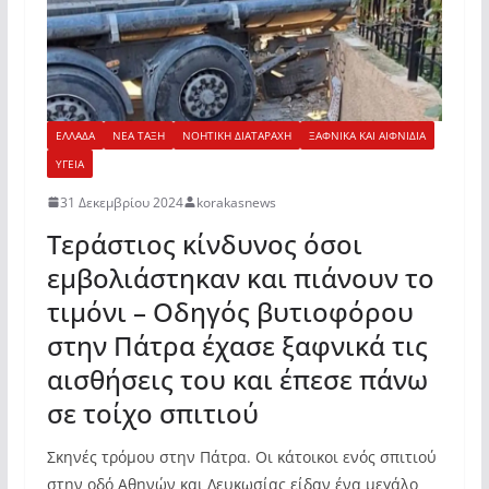
ΕΛΛΑΔΑ
ΝΕΑ ΤΑΞΗ
ΝΟΗΤΙΚΗ ΔΙΑΤΑΡΑΧΗ
ΞΑΦΝΙΚΑ ΚΑΙ ΑΙΦΝΙΔΙΑ
ΥΓΕΙΑ
31 Δεκεμβρίου 2024
korakasnews
Τεράστιος κίνδυνος όσοι
εμβολιάστηκαν και πιάνουν το
τιμόνι – Οδηγός βυτιοφόρου
στην Πάτρα έχασε ξαφνικά τις
αισθήσεις του και έπεσε πάνω
σε τοίχο σπιτιού
Σκηνές τρόμου στην Πάτρα. Οι κάτοικοι ενός σπιτιού
στην οδό Αθηνών και Λευκωσίας είδαν ένα μεγάλο