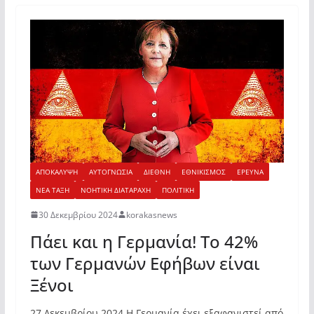
ΑΠΟΚΑΛΥΨΗ
ΑΥΤΟΓΝΩΣΙΑ
ΔΙΕΘΝΗ
ΕΘΝΙΚΙΣΜΟΣ
ΕΡΕΥΝΑ
ΝΕΑ ΤΑΞΗ
ΝΟΗΤΙΚΗ ΔΙΑΤΑΡΑΧΗ
ΠΟΛΙΤΙΚΗ
30 Δεκεμβρίου 2024
korakasnews
Πάει και η Γερμανία! Το 42%
των Γερμανών Εφήβων είναι
Ξένοι
27 Δεκεμβρίου 2024 Η Γερμανία έχει εξαφανιστεί από