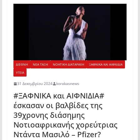
ΔΙΕΘΝΗ
ΝΕΑ ΤΑΞΗ
ΝΟΗΤΙΚΗ ΔΙΑΤΑΡΑΧΗ
ΞΑΦΝΙΚΑ ΚΑΙ ΑΙΦΝΙΔΙΑ
ΥΓΕΙΑ
31 Δεκεμβρίου 2024
korakasnews
#ΞΑΦΝΙΚΑ και ΑΙΦΝΙΔΙΑ#
έσκασαν οι βαλβίδες της
39χρονης διάσημης
Νοτιοαφρικανής χορεύτριας
Ντάντα Μασιλό – Pfizer?