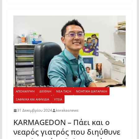
ΑΠΟΚΑΛΥΨΗ
ΔΙΕΘΝΗ
ΝΕΑ ΤΑΞΗ
ΝΟΗΤΙΚΗ ΔΙΑΤΑΡΑΧΗ
ΞΑΦΝΙΚΑ ΚΑΙ ΑΙΦΝΙΔΙΑ
ΥΓΕΙΑ
31 Δεκεμβρίου 2024
korakasnews
KARMAGEDON – Πάει και ο
νεαρός γιατρός που διηύθυνε