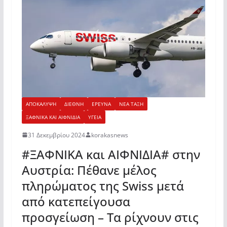
ΑΠΟΚΑΛΥΨΗ
ΔΙΕΘΝΗ
ΕΡΕΥΝΑ
ΝΕΑ ΤΑΞΗ
ΞΑΦΝΙΚΑ ΚΑΙ ΑΙΦΝΙΔΙΑ
ΥΓΕΙΑ
31 Δεκεμβρίου 2024
korakasnews
#ΞΑΦΝΙΚΑ και ΑΙΦΝΙΔΙΑ# στην
Αυστρία: Πέθανε μέλος
πληρώματος της Swiss μετά
από κατεπείγουσα
προσγείωση – Τα ρίχνουν στις