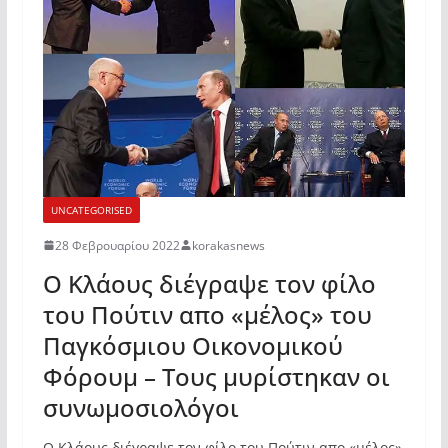
UNCATEGORISED
28 Φεβρουαρίου 2022
korakasnews
Ο Κλάους διέγραψε τον φίλο
του Πούτιν απο «μέλος» του
Παγκόσμιου Οικονομικού
Φόρουμ – Τους μυρίστηκαν οι
συνωμοσιολόγοι
Ο Κλάους διέγραψε τον φίλο του Πούτιν απο «μέλος»