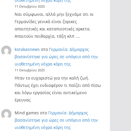
υιοθετημένη νέγρα κόρη της
11 Οκτωβρίου 2025
Ναι σύμφωνοι, αλλά μην ξεχνάμε οτι οι
Γερμανίδες γενικά είναι ζορικες
απαιτητικές και καταπιεστικές αρκετα.
Απαιτούν πειθαρχία, τάξη κλπ .…
korakasnews
στο
Γερμανία: Δήμαρχος
βασανίστηκε για ώρες σε υπόγειο από την
υιοθετημένη νέγρα κόρη της
11 Οκτωβρίου 2025
Ηταν το ευχαριστώ για την καλή ζωή.
Πάντως έχει ενδιαφέρον τι παίζει από πίσω
και λόγω εργασίας είναι αντικείμενο
έρευνας
Mind games
στο
Γερμανία: Δήμαρχος
βασανίστηκε για ώρες σε υπόγειο από την
υιοθετημένη νέγρα κόρη της