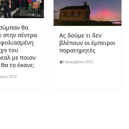
 σύμπαν θα
ε στην σέντρα
Ας δούμε τι δεν
μφολιασμένη
βλέπουν οι έμπειροι
χο του
παρατηρητές
εαλ με ποιον
6 Δεκεμβρίου 2023
θα το έκανε;
βρίου 2023