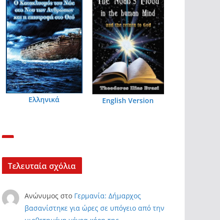
Ελληνικά
English Version
Τελευταία σχόλια
Ανώνυμος
στο
Γερμανία: Δήμαρχος
βασανίστηκε για ώρες σε υπόγειο από την