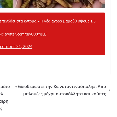
επενδύει στα έντομα – Η νέα αγορά μαμούθ ύψους 1,5
pic.twitter.com/dJvU30YqLB
cember 31, 2024
άρδιο
«Ελευθερώστε την Κωνσταντινούπολη»: Από
τλ
μπλούζες μέχρι αυτοκόλλητα και κούπες
τερη
ις