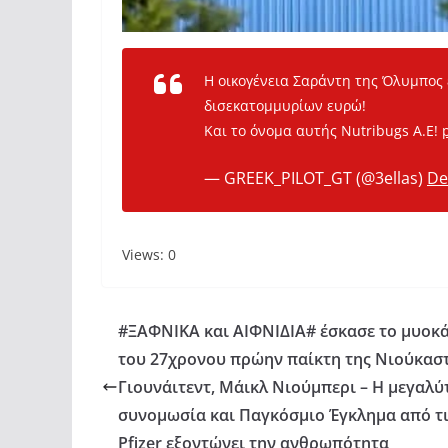
Η οικογένεια Σαράντη της Όλυμπος 
δισεκατομμυρίων ευρώ!
Και το όνομα αυτής Nutribugs A.E!
— GREEK_PILOT_GT (@3ellas)
De
Views: 0
#ΞΑΦΝΙΚΑ και ΑΙΦΝΙΔΙΑ# έσκασε το μυοκ
του 27χρονου πρώην παίκτη της Νιούκασ
Γιουνάιτεντ, Μάικλ Νιούμπερι – Η μεγαλύ
συνομωσία και Παγκόσμιο Έγκλημα από τ
Pfizer εξοντώνει την ανθρωπότητα