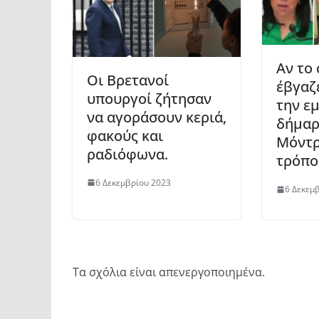
Αν το
Οι Βρετανοί
έβγαζ
υπουργοί ζήτησαν
την ε
να αγοράσουν κεριά,
δήμαρ
φακούς και
Μόντρ
ραδιόφωνα.
τρόπο 
6 Δεκεμβρίου 2023
6 Δεκεμ
Τα σχόλια είναι απενεργοποιημένα.