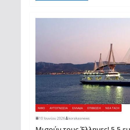
NWO
ΑΥΤΟΓΝΩΣΙΑ
ΕΛΛΑΔΑ
ΕΠΙΒΙΩΣΗ
ΝΕΑ ΤΑΞΗ
10 Ιουνίου 2026
korakasnews
Μισούν τους Έλληνες! 5,5 ε