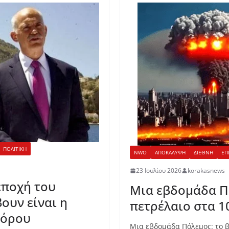
ΠΟΛΙΤΙΚΗ
NWO
ΑΠΟΚΑΛΥΨΗ
ΔΙΕΘΝΗ
ΕΠ
23 Ιουλίου 2026
korakasnews
εποχή του
Μια εβδομάδα Πό
ουν είναι η
πετρέλαιο στα 1
πόρου
Μια εβδομάδα Πόλεμος: το β