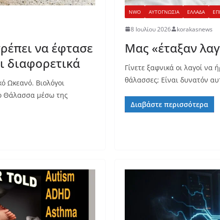
NWO
ΑΥΤΟΓΝΩΣΙΑ
ΕΛΛΑΔΑ
ΕΠ
8 Ιουλίου 2026
korakasnews
ρέπει να έφτασε
Μας «έταξαν λα
ι διαφορετικά
Γίνετε ξαφνικά οι λαγοί να 
θάλασσες; Είναι δυνατόν αυ
κό Ωκεανό. Βιολόγοι
ιο Θάλασσα μέσω της
Διαβάστε περισσότερα