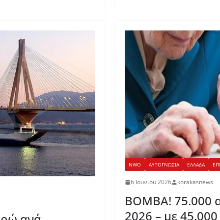
NWO
ΑΥΤΟΓΝΩΣΙΑ
ΕΛΛΑΔΑ
ΕΠ
6 Ιουνίου 2026
korakasnews
ΒΟΜΒΑ! 75.000 α
2026 – με 45.000
υρώ ανά