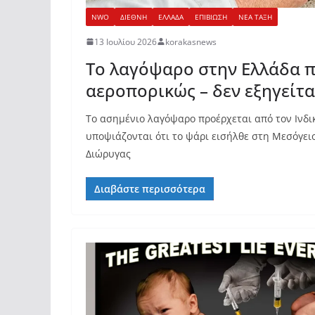
NWO
ΔΙΕΘΝΗ
ΕΛΛΑΔΑ
ΕΠΙΒΙΩΣΗ
ΝΕΑ ΤΑΞΗ
13 Ιουλίου 2026
korakasnews
Το λαγόψαρο στην Ελλάδα π
αεροπορικώς – δεν εξηγείτα
Το ασημένιο λαγόψαρο προέρχεται από τον Ινδι
υποψιάζονται ότι το ψάρι εισήλθε στη Μεσόγε
Διώρυγας
Διαβάστε περισσότερα