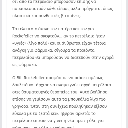
ότι από το πετρέλαιο μπορούσαν επίσης να
παρασκευαστούν κάθε είδους άλλα πράγματα, όπως
πλαστικά και συνθετικές βιταμίνες.
Το τελευταίο έκανε τον πατέρα και τον γιο
Rockefeller να σκεφτούν… αν το πετρέλαιο ήταν
«υγιές» (λίγο πολύ) και οι άνθρωποι είχαν τέτοια
ανάγκη για φάρμακα, σίγουρα τα προϊόντα
πετρελαίου θα μπορούσαν να διατεθούν στην αγορά
ως φάρμακα;
Ο Bill Rockefeller αποφάσισε να πιάσει αμέσως
δουλειά και άρχισε να αναμειγνύει αργό πετρέλαιο
στις θαυματουργές θεραπείες του. Αυτό βοήθησε
επίσης να γεμίσουν αυτά τα μπουκάλια λίγο πιο
γρήγορα. Όταν στη συνέχεια πουλήθηκαν εξίσου
εύκολα με τα ζεστά κέικ, ήξεραν αρκετά: το
πετρέλαιο έπρεπε να γίνει η νέα πρώτη ύλη για
φάρμακα – για όλα τα φάρμακα!