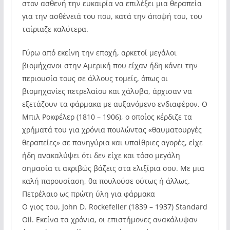
στον ασθενή την ευκαιρία να επιλέξει μια θεραπεία
για την ασθένειά του που, κατά την άποψή του, του
ταίριαζε καλύτερα.
Γύρω από εκείνη την εποχή, αρκετοί μεγάλοι
βιομήχανοι στην Αμερική που είχαν ήδη κάνει την
περιουσία τους σε άλλους τομείς, όπως οι
βιομηχανίες πετρελαίου και χάλυβα, άρχισαν να
εξετάζουν τα φάρμακα με αυξανόμενο ενδιαφέρον. Ο
Μπιλ Ροκφέλερ (1810 – 1906), ο οποίος κέρδιζε τα
χρήματά του για χρόνια πουλώντας «θαυματουργές
θεραπείες» σε πανηγύρια και υπαίθριες αγορές, είχε
ήδη ανακαλύψει ότι δεν είχε και τόσο μεγάλη
σημασία τι ακριβώς βάζεις στα ελιξίρια σου. Με μια
καλή παρουσίαση, θα πουλούσε ούτως ή άλλως.
Πετρέλαιο ως πρώτη ύλη για φάρμακα
Ο γιος του, John D. Rockefeller (1839 – 1937) Standard
Oil. Εκείνα τα χρόνια, οι επιστήμονες ανακάλυψαν