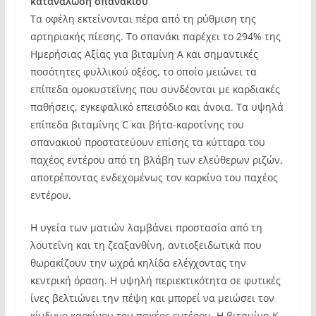
κατανάλωση σπανακιού
Τα οφέλη εκτείνονται πέρα από τη ρύθμιση της
αρτηριακής πίεσης. Το σπανάκι παρέχει το 294% της
Ημερήσιας Αξίας για βιταμίνη Α και σημαντικές
ποσότητες φυλλικού οξέος, το οποίο μειώνει τα
επίπεδα ομοκυστεΐνης που συνδέονται με καρδιακές
παθήσεις, εγκεφαλικό επεισόδιο και άνοια. Τα υψηλά
επίπεδα βιταμίνης C και βήτα-καροτίνης του
σπανακιού προστατεύουν επίσης τα κύτταρα του
παχέος εντέρου από τη βλάβη των ελεύθερων ριζών,
αποτρέποντας ενδεχομένως τον καρκίνο του παχέος
εντέρου.
Η υγεία των ματιών λαμβάνει προστασία από τη
λουτεΐνη και τη ζεαξανθίνη, αντιοξειδωτικά που
θωρακίζουν την ωχρά κηλίδα ελέγχοντας την
κεντρική όραση. Η υψηλή περιεκτικότητα σε φυτικές
ίνες βελτιώνει την πέψη και μπορεί να μειώσει τον
κίνδυνο καρκίνου του παχέος εντέρου. Η βιταμίνη Κ,