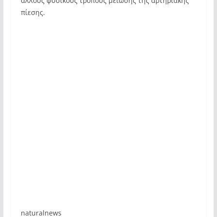
άλλους φυσικούς τρόπους μείωσης της αρτηριακής
πίεσης.
naturalnews