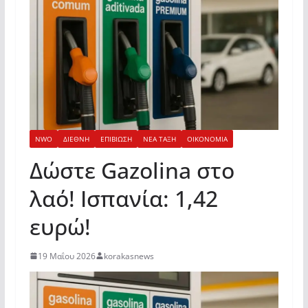
NWO
ΔΙΕΘΝΗ
ΕΠΙΒΙΩΣΗ
ΝΕΑ ΤΑΞΗ
ΟΙΚΟΝΟΜΙΑ
Δώστε Gazolina στο
λαό! Ισπανία: 1,42
ευρώ!
19 Μαΐου 2026
korakasnews