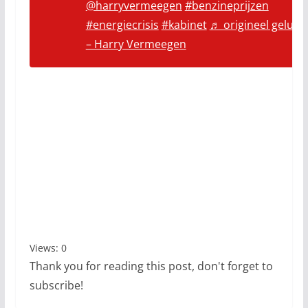
@harryvermeegen
#benzineprijzen
#energiecrisis
#kabinet
♬ origineel geluid
– Harry Vermeegen
Views: 0
Thank you for reading this post, don't forget to
subscribe!