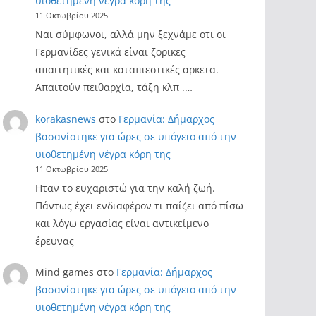
υιοθετημένη νέγρα κόρη της
11 Οκτωβρίου 2025
Ναι σύμφωνοι, αλλά μην ξεχνάμε οτι οι
Γερμανίδες γενικά είναι ζορικες
απαιτητικές και καταπιεστικές αρκετα.
Απαιτούν πειθαρχία, τάξη κλπ .…
korakasnews
στο
Γερμανία: Δήμαρχος
βασανίστηκε για ώρες σε υπόγειο από την
υιοθετημένη νέγρα κόρη της
11 Οκτωβρίου 2025
Ηταν το ευχαριστώ για την καλή ζωή.
Πάντως έχει ενδιαφέρον τι παίζει από πίσω
και λόγω εργασίας είναι αντικείμενο
έρευνας
Mind games
στο
Γερμανία: Δήμαρχος
βασανίστηκε για ώρες σε υπόγειο από την
υιοθετημένη νέγρα κόρη της