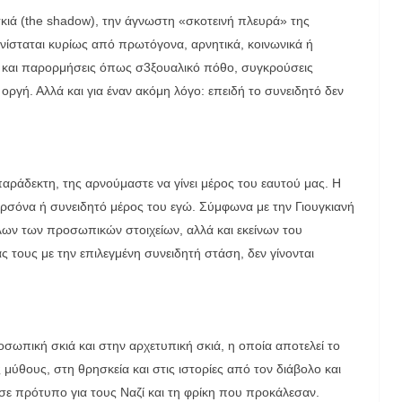
 σκιά (the shadow), την άγνωστη «σκοτεινή πλευρά» της
υνίσταται κυρίως από πρωτόγονα, αρνητικά, κοινωνικά ή
και παρορμήσεις όπως σ3ξουαλικό πόθο, συγκρούσεις
οργή. Αλλά και για έναν ακόμη λόγο: επειδή το συνειδητό δεν
αράδεκτη, της αρνούμαστε να γίνει μέρος του εαυτού μας. Η
περσόνα ή συνειδητό μέρος του εγώ. Σύμφωνα με την Γιουγκιανή
 όλων των προσωπικών στοιχείων, αλλά και εκείνων του
τους με την επιλεγμένη συνειδητή στάση, δεν γίνονται
ωπική σκιά και στην αρχετυπική σκιά, η οποία αποτελεί το
μύθους, στη θρησκεία και στις ιστορίες από τον διάβολο και
εσε πρότυπο για τους Ναζί και τη φρίκη που προκάλεσαν.