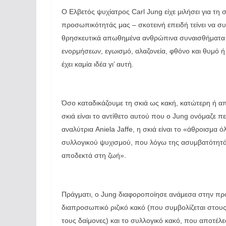
Ο Ελβετός ψυχίατρος Carl Jung είχε μιλήσει για τη
προσωπικότητάς μας – σκοτεινή επειδή τείνει να σ
θρησκευτικά απωθημένα ανθρώπινα συναισθήματα 
ενορμήσεων, εγωισμό, αλαζονεία, φθόνο και θυμό ή 
έχει καμία ιδέα γι’ αυτή.
Όσο καταδικάζουμε τη σκιά ως κακή, κατώτερη ή απ
σκιά είναι το αντίθετο αυτού που ο Jung ονόμαζε 
αναλύτρια Aniela Jaffe, η σκιά είναι το «άθροισμα
συλλογικού ψυχισμού, που λόγω της ασυμβατότητάς 
αποδεκτά στη ζωή».
Πράγματι, ο Jung διαφοροποίησε ανάμεσα στην προσ
διαπροσωπικό ριζικό κακό (που συμβολίζεται στους 
τους δαίμονες) και το συλλογικό κακό, που αποτέλ