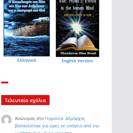
Ελληνικά
English Version
Τελευταία σχόλια
Ανώνυμος
στο
Γερμανία: Δήμαρχος
βασανίστηκε για ώρες σε υπόγειο από την