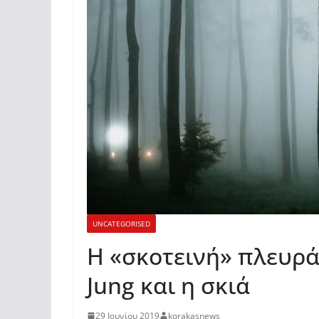
UNCATEGORISED
Η «σκοτεινή» πλευρά 
Jung και η σκιά
29 Ιουνίου 2019
korakasnews