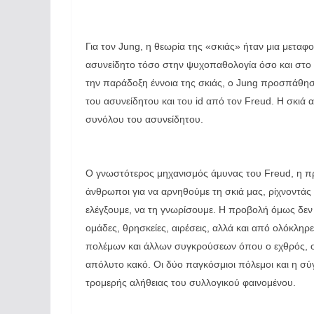
Για τον Jung, η θεωρία της «σκιάς» ήταν μια μεταφ
ασυνείδητο τόσο στην ψυχοπαθολογία όσο και στ
την παράδοξη έννοια της σκιάς, ο Jung προσπάθησε
του ασυνείδητου και του id από τον Freud. Η σκιά
συνόλου του ασυνείδητου.
Ο γνωστότερος μηχανισμός άμυνας του Freud, η πρ
άνθρωποι για να αρνηθούμε τη σκιά μας, ρίχνοντάς
ελέγξουμε, να τη γνωρίσουμε. Η προβολή όμως δεν
ομάδες, θρησκείες, αιρέσεις, αλλά και από ολόκληρ
πολέμων και άλλων συγκρούσεων όπου ο εχθρός, ο ξ
απόλυτο κακό. Οι δύο παγκόσμιοι πόλεμοι και η σ
τρομερής αλήθειας του συλλογικού φαινομένου.