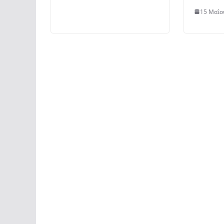
15 Μαΐο