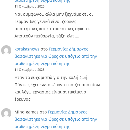
υιοθετημένη νέγρα κόρη της
11 Οκτωβρίου 2025
Ναι σύμφωνοι, αλλά μην ξεχνάμε οτι οι
Γερμανίδες γενικά είναι ζορικες
απαιτητικές και καταπιεστικές αρκετα.
Απαιτούν πειθαρχία, τάξη κλπ .…
korakasnews
στο
Γερμανία: Δήμαρχος
βασανίστηκε για ώρες σε υπόγειο από την
υιοθετημένη νέγρα κόρη της
11 Οκτωβρίου 2025
Ηταν το ευχαριστώ για την καλή ζωή.
Πάντως έχει ενδιαφέρον τι παίζει από πίσω
και λόγω εργασίας είναι αντικείμενο
έρευνας
Mind games
στο
Γερμανία: Δήμαρχος
βασανίστηκε για ώρες σε υπόγειο από την
υιοθετημένη νέγρα κόρη της