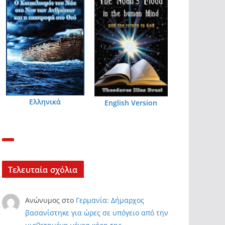
Ελληνικά
English Version
Τελευταία σχόλια
Ανώνυμος
στο
Γερμανία: Δήμαρχος
βασανίστηκε για ώρες σε υπόγειο από την