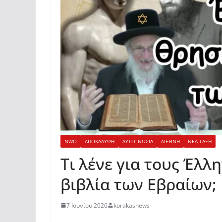
NWO
ΑΠΟΚΑΛΥΨΗ
ΑΥΤΟΓΝΩΣΙΑ
ΔΙΕΘΝΗ
ΝΕΑ ΤΑΞΗ
Τι λένε για τους Έλλ
βιβλία των Εβραίων;
7 Ιουνίου 2026
korakasnews