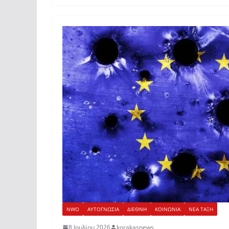
NWO
ΑΥΤΟΓΝΩΣΙΑ
ΔΙΕΘΝΗ
ΚΟΙΝΩΝΙΑ
ΝΕΑ ΤΑΞΗ
8 Ιουλίου 2026
korakasnews