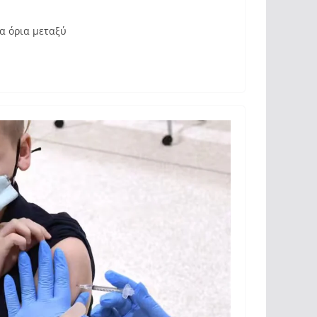
α όρια μεταξύ