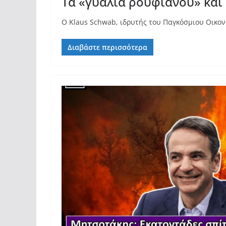
Τα «γυαλιά ρουφιάνου» και 
Ο Klaus Schwab, ιδρυτής του Παγκόσμιου Οικον
Διαβάστε περισσότερα