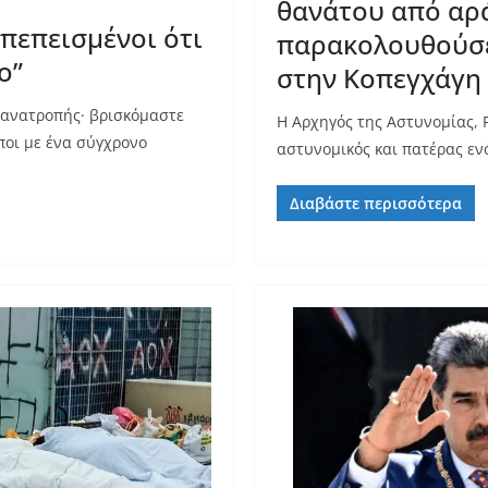
θανάτου από αρ
πεπεισμένοι ότι
παρακολουθούσε
ο”
στην Κοπεγχάγη
 ανατροπής· βρισκόμαστε
Η Αρχηγός της Αστυνομίας, 
ποι με ένα σύγχρονο
αστυνομικός και πατέρας ενό
Διαβάστε περισσότερα