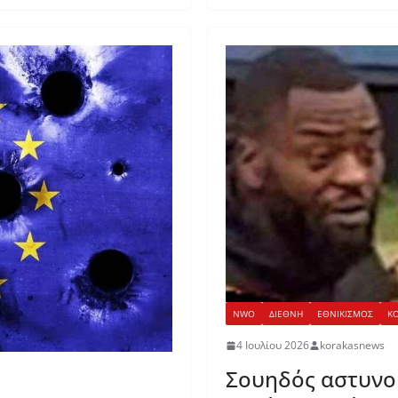
NWO
ΔΙΕΘΝΗ
ΕΘΝΙΚΙΣΜΟΣ
Κ
4 Ιουλίου 2026
korakasnews
Σουηδός αστυνο