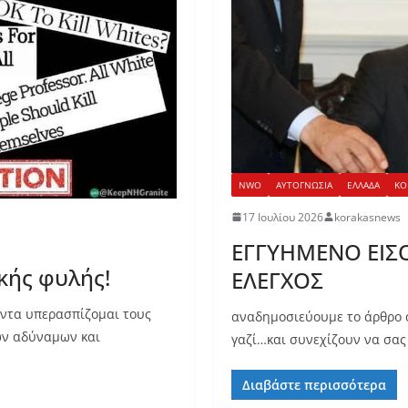
NWO
ΑΥΤΟΓΝΩΣΙΑ
ΕΛΛΑΔΑ
ΚΟ
17 Ιουλίου 2026
korakasnews
ΕΓΓΥΗΜΕΝΟ ΕΙΣ
κής φυλής!
ΕΛΕΓΧΟΣ
πάντα υπερασπίζομαι τους
αναδημοσιεύουμε το άρθρο 
ων αδύναμων και
γαζί…και συνεχίζουν να σας
Διαβάστε περισσότερα