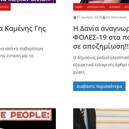
ΛΙΤΙΚΗ
NWO
ΑΠΟΚΑΛΥΨΗ
ΔΙΕΘΝΗ
ΚΟ
31 Ιουλίου 2026
korakasnews
α Καμένης Γης
Η Δανία αναγνωρ
ΦΟΛΕΣ-19 στα π
σε αποζημίωση!!!
ένα από τα σοβαρότερα
την ένταση και τη
Ο δημόσιος ραδιοτηλεοπτικό
εξαιρετικά ειλικρινές άρθρο
χώρες
Διαβάστε περισσότερα