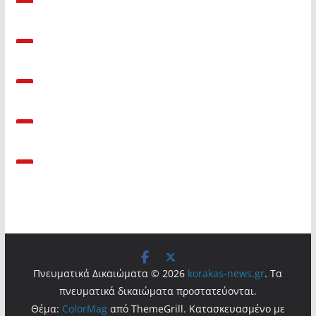
Πνευματικά Δικαιώματα © 2026
korakas-news.gr
. Τα
πνευματικά δικαιώματα προστατεύονται.
Θέμα:
ColorMag
από ThemeGrill. Κατασκευασμένο με