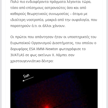
Πολύ πιο ενδιαφέροντα πράγματα λέγονται τώρα,
τόσο από επίσημους αστροναύτες όσο και από
καθαρούς θεωρητικούς συνωμοσίας – άτομα με
ιδιαίτερη νοοτροπία, μακριά από την ουφολογία, που
παρατηρούν ό,τι οι άλλοι χάνουν.
Οι πρώτοι που απάντησαν ήταν οι υποστηρικτές του
Ευρωπαϊκού Οργανισμού Διαστήματος, του οποίου ο
δορυφόρος ESA XMM-Newton φωτογράφισε το
3I/ATLAS σε φως ακτίνων Χ. Λάμπει σαν
χριστουγεννιάτικο δέντρο: