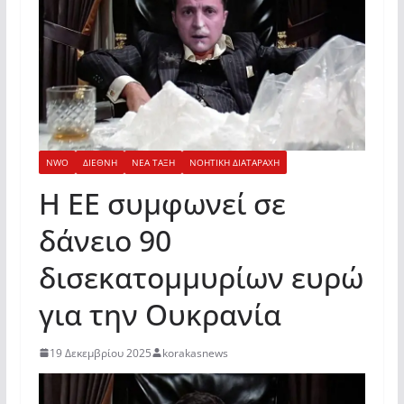
NWO
ΔΙΕΘΝΗ
ΝΕΑ ΤΑΞΗ
ΝΟΗΤΙΚΗ ΔΙΑΤΑΡΑΧΗ
Η ΕΕ συμφωνεί σε
δάνειο 90
δισεκατομμυρίων ευρώ
για την Ουκρανία
19 Δεκεμβρίου 2025
korakasnews