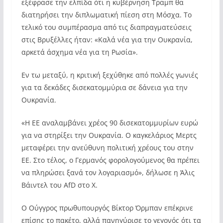
εξέφρασε την ελπίδα ότι η κυβέρνηση Τραμπ θα
διατηρήσει την διπλωματική πίεση στη Μόσχα. Το
τελικό του συμπέρασμα από τις διαπραγματεύσεις
στις Βρυξέλλες ήταν: «Καλά νέα για την Ουκρανία,
αρκετά άσχημα νέα για τη Ρωσία».
Εν τω μεταξύ, η κριτική ξεχύθηκε από πολλές γωνιές
για τα δεκάδες δισεκατομμύρια σε δάνεια για την
Ουκρανία.
«Η ΕΕ αναλαμβάνει χρέος 90 δισεκατομμυρίων ευρώ
για να στηρίξει την Ουκρανία. Ο καγκελάριος Μερτς
μεταφέρει την ανεύθυνη πολιτική χρέους του στην
ΕΕ. Στο τέλος, ο Γερμανός φορολογούμενος θα πρέπει
να πληρώσει ξανά τον λογαριασμό», δήλωσε η Άλις
Βάιντελ του AfD στο X.
Ο Ούγγρος πρωθυπουργός Βίκτορ Όρμπαν επέκρινε
επίσης το πακέτο, αλλά πανηγύρισε το γεγονός ότι τα