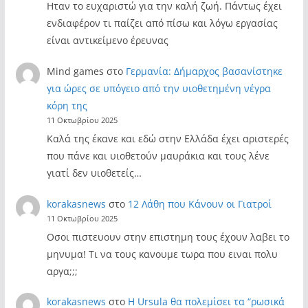
Ηταν το ευχαριστώ για την καλή ζωή. Πάντως έχει
ενδιαφέρον τι παίζει από πίσω και λόγω εργασίας
είναι αντικείμενο έρευνας
Mind games
στο
Γερμανία: Δήμαρχος βασανίστηκε
για ώρες σε υπόγειο από την υιοθετημένη νέγρα
κόρη της
11 Οκτωβρίου 2025
Καλά της έκανε και εδώ στην Ελλάδα έχει αριστερές
που πάνε και υιοθετούν μαυράκια και τους λένε
γιατί δεν υιοθετείς…
korakasnews
στο
12 Λάθη που Κάνουν οι Γιατροί
11 Οκτωβρίου 2025
Οσοι πιστευουν στην επιστημη τους έχουν λαβει το
μηνυμα! Τι να τους κανουμε τωρα που ειναι πολυ
αργα;;;
korakasnews
στο
Η Ursula θα πολεμίσει τα “ρωσικά