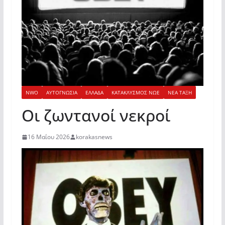
NWO
ΑΥΤΟΓΝΩΣΙΑ
ΕΛΛΑΔΑ
ΚΑΤΑΚΛΥΣΜΟΣ ΝΩΕ
ΝΕΑ ΤΑΞΗ
Οι ζωντανοί νεκροί
16 Μαΐου 2026
korakasnews