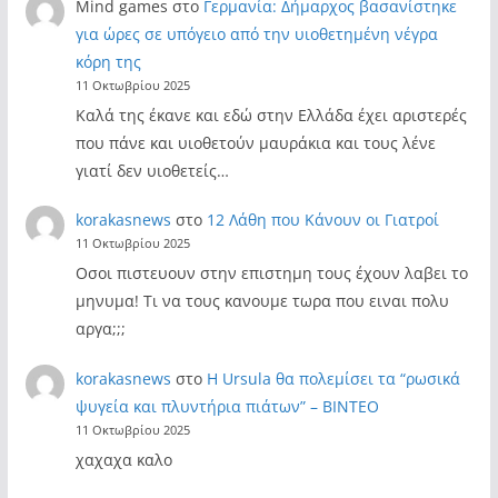
Mind games
στο
Γερμανία: Δήμαρχος βασανίστηκε
για ώρες σε υπόγειο από την υιοθετημένη νέγρα
κόρη της
11 Οκτωβρίου 2025
Καλά της έκανε και εδώ στην Ελλάδα έχει αριστερές
που πάνε και υιοθετούν μαυράκια και τους λένε
γιατί δεν υιοθετείς…
korakasnews
στο
12 Λάθη που Κάνουν οι Γιατροί
11 Οκτωβρίου 2025
Οσοι πιστευουν στην επιστημη τους έχουν λαβει το
μηνυμα! Τι να τους κανουμε τωρα που ειναι πολυ
αργα;;;
korakasnews
στο
Η Ursula θα πολεμίσει τα “ρωσικά
ψυγεία και πλυντήρια πιάτων” – ΒΙΝΤΕΟ
11 Οκτωβρίου 2025
χαχαχα καλο