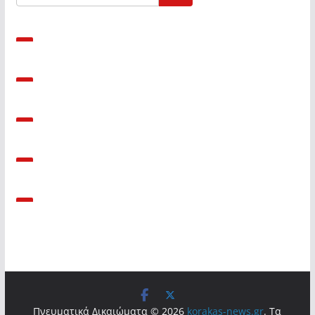
Πνευματικά Δικαιώματα © 2026
korakas-news.gr
. Τα