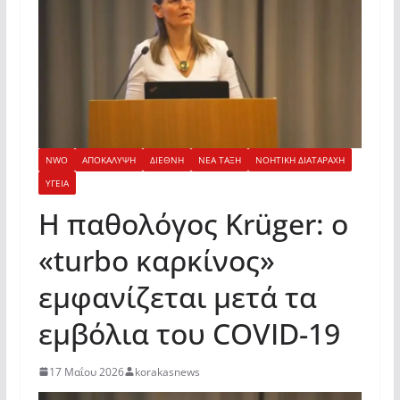
NWO
ΑΠΟΚΑΛΥΨΗ
ΔΙΕΘΝΗ
ΝΕΑ ΤΑΞΗ
ΝΟΗΤΙΚΗ ΔΙΑΤΑΡΑΧΗ
ΥΓΕΙΑ
Η παθολόγος Krüger: ο
«turbo καρκίνος»
εμφανίζεται μετά τα
εμβόλια του COVID-19
17 Μαΐου 2026
korakasnews