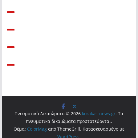
Πνευματικά Δικαιώματα © 2026
korakas-news.gr
. Τα
πνευματικά δικαιώματα προστατεύονται.
Θέμα:
ColorMag
από ThemeGrill. Κατασκευασμένο με
WordPress
.