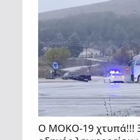
O MOKO-19 χτυπά!!! 