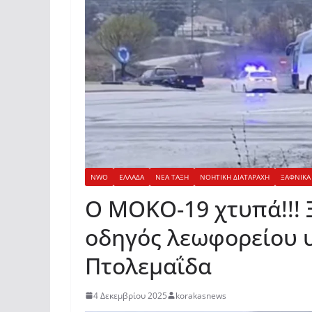
NWO
ΕΛΛΑΔΑ
ΝΕΑ ΤΑΞΗ
ΝΟΗΤΙΚΗ ΔΙΑΤΑΡΑΧΗ
ΞΑΦΝΙΚΑ 
O MOKO-19 χτυπά!!! 
οδηγός λεωφορείου 
Πτολεμαΐδα
4 Δεκεμβρίου 2025
korakasnews