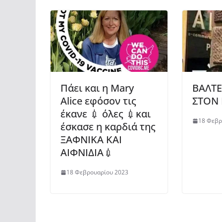
Πάει και η Mary
ΒΑΛΤΕ
Alice εφόσον τις
ΣΤΟΝ 
έκανε 💉 όλες 💉και
18 Φεβρ
έσκασε η καρδιά της
ΞΑΦΝΙΚΑ ΚΑΙ
ΑΙΦΝΙΔΙΑ💉
18 Φεβρουαρίου 2023