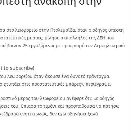
υπέστη ανακοπή στην
μέσα στο λεωφορείο στην Πτολεμαΐδα, όταν ο οδηγός υπέστη
οστατευτικές μπάρες, μίλησε ο υπάλληλος της ΔΕΗ που
 επέβαιναν 25 εργαζόμενοι με προορισμό τον Ατμοηλεκτρικό
t to subscribe!
 του λεωφορείου όταν άκουσε ένα δυνατό τράνταγμα.
να χτυπάει στις προστατευτικές μπάρες», περιέγραψε.
ροστινό μέρος του λεωφορείου ανέφερε ότι: «ο οδηγός
θήσεις του. Έπιασα το τιμόνι και προσπαθούσα να πατήσω
 Αντέδρασα ενστικτωδώς, δεν έχω οδηγήσει ξανά