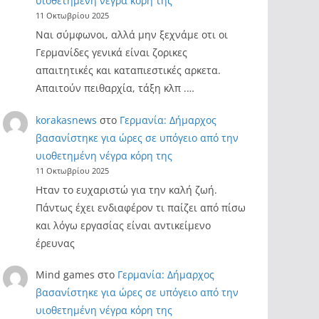
υιοθετημένη νέγρα κόρη της
11 Οκτωβρίου 2025
Ναι σύμφωνοι, αλλά μην ξεχνάμε οτι οι
Γερμανίδες γενικά είναι ζορικες
απαιτητικές και καταπιεστικές αρκετα.
Απαιτούν πειθαρχία, τάξη κλπ .…
korakasnews
στο
Γερμανία: Δήμαρχος
βασανίστηκε για ώρες σε υπόγειο από την
υιοθετημένη νέγρα κόρη της
11 Οκτωβρίου 2025
Ηταν το ευχαριστώ για την καλή ζωή.
Πάντως έχει ενδιαφέρον τι παίζει από πίσω
και λόγω εργασίας είναι αντικείμενο
έρευνας
Mind games
στο
Γερμανία: Δήμαρχος
βασανίστηκε για ώρες σε υπόγειο από την
υιοθετημένη νέγρα κόρη της