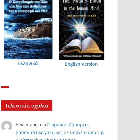
Ελληνικά
English Version
Τελευταία σχόλια
Ανώνυμος
στο
Γερμανία: Δήμαρχος
βασανίστηκε για ώρες σε υπόγειο από την