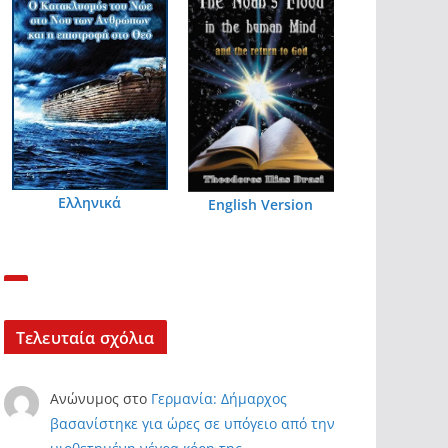
Ελληνικά
English Version
Τελευταία σχόλια
Ανώνυμος
στο
Γερμανία: Δήμαρχος
βασανίστηκε για ώρες σε υπόγειο από την