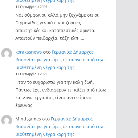
υιοθετημένη νέγρα κόρη της
11 Οκτωβρίου 2025
Ναι σύμφωνοι, αλλά μην ξεχνάμε οτι οι
Γερμανίδες γενικά είναι ζορικες
απαιτητικές και καταπιεστικές αρκετα.
Απαιτούν πειθαρχία, τάξη κλπ .…
korakasnews
στο
Γερμανία: Δήμαρχος
βασανίστηκε για ώρες σε υπόγειο από την
υιοθετημένη νέγρα κόρη της
11 Οκτωβρίου 2025
Ηταν το ευχαριστώ για την καλή ζωή.
Πάντως έχει ενδιαφέρον τι παίζει από πίσω
και λόγω εργασίας είναι αντικείμενο
έρευνας
Mind games
στο
Γερμανία: Δήμαρχος
βασανίστηκε για ώρες σε υπόγειο από την
υιοθετημένη νέγρα κόρη της