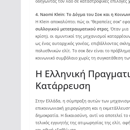
οδηγώντας τον λαό σε καταστροφικές επιλογές χ
4. Naomi Klein: Το Δόγμα του Σοκ και η Κοινω
Η Klein αποκαλύπτει πώς οι “θεραπείες σοκ” ε
συλλογικού μετατραυματικού στρες
. Όταν μια
κρίση), οι αμυντικοί της μηχανισμοί καταρρέου
ως ένας αυταρχικός γονέας, επιβάλλοντας σκλ
πολυεθνικών ελίτ. Το σοκ δεν είναι το πρόβλημα
κοινωνικό συμβόλαιο χωρίς τη συγκατάθεση τω
Η Ελληνική Πραγματι
Κατάρρευση
Στην Ελλάδα, η σύμπραξη αυτών των μηχανισμώ
επικοινωνιακή χειραγώγηση και η εκμετάλλευσ
δημοκρατία. Η δικαιοσύνη, αντί να αποτελεί το
τελικός εγγυητής της ατιμωρησίας της ελίτ, α
και ηθική εξαθλίωση.