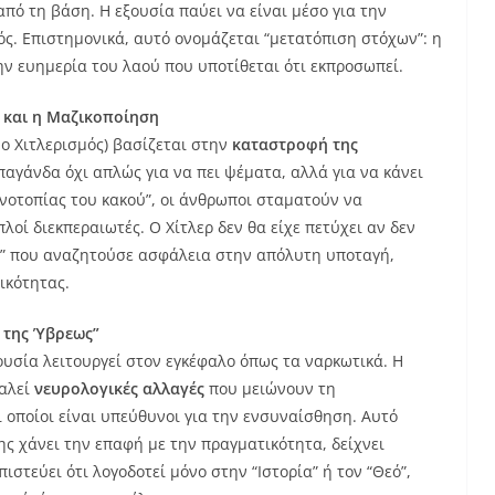
πό τη βάση. Η εξουσία παύει να είναι μέσο για την
πός. Επιστημονικά, αυτό ονομάζεται “μετατόπιση στόχων”: η
ην ευημερία του λαού που υποτίθεται ότι εκπροσωπεί.
” και η Μαζικοποίηση
ο Χιτλερισμός) βασίζεται στην
καταστροφή της
παγάνδα όχι απλώς για να πει ψέματα, αλλά για να κάνει
ινοτοπίας του κακού”, οι άνθρωποι σταματούν να
λοί διεκπεραιωτές. Ο Χίτλερ δεν θα είχε πετύχει αν δεν
ζα” που αναζητούσε ασφάλεια στην απόλυτη υποταγή,
ικότητας.
 της Ύβρεως”
ουσία λειτουργεί στον εγκέφαλο όπως τα ναρκωτικά. Η
καλεί
νευρολογικές αλλαγές
που μειώνουν τη
 οποίοι είναι υπεύθυνοι για την ενσυναίσθηση. Αυτό
ης χάνει την επαφή με την πραγματικότητα, δείχνει
στεύει ότι λογοδοτεί μόνο στην “Ιστορία” ή τον “Θεό”,