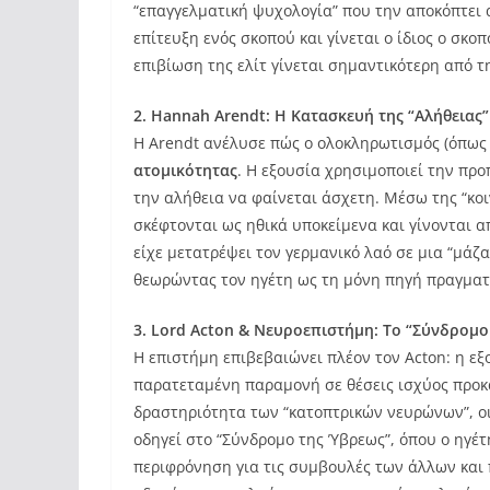
“επαγγελματική ψυχολογία” που την αποκόπτει α
επίτευξη ενός σκοπού και γίνεται ο ίδιος ο σκο
επιβίωση της ελίτ γίνεται σημαντικότερη από τ
2. Hannah Arendt: Η Κατασκευή της “Αλήθειας
Η Arendt ανέλυσε πώς ο ολοκληρωτισμός (όπως 
ατομικότητας
. Η εξουσία χρησιμοποιεί την προ
την αλήθεια να φαίνεται άσχετη. Μέσω της “κο
σκέφτονται ως ηθικά υποκείμενα και γίνονται απ
είχε μετατρέψει τον γερμανικό λαό σε μια “μά
θεωρώντας τον ηγέτη ως τη μόνη πηγή πραγματ
3. Lord Acton & Νευροεπιστήμη: Το “Σύνδρομο
Η επιστήμη επιβεβαιώνει πλέον τον Acton: η εξ
παρατεταμένη παραμονή σε θέσεις ισχύος προ
δραστηριότητα των “κατοπτρικών νευρώνων”, οι
οδηγεί στο “Σύνδρομο της Ύβρεως”, όπου ο ηγέτ
περιφρόνηση για τις συμβουλές των άλλων και πι