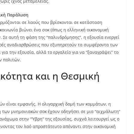
ωρίς ίχνος μεταμέλειας.
νική Παράλυση
φαρμόζονται σε λαούς που βρίσκονται σε κατάσταση
 κοινωνία βιώνει ένα σοκ (όπως η ελληνική οικονομική
ν. Σε αυτή τη φάση της “παλινδρόμησης”, η εξουσία ενεργεί
ηρές αναδιαρθρώσεις που εξυπηρετούν τα συμφέροντα των
 για την εξουσία, αλλά το εργαλείο για να “ξαναγράψει” το
ν πολιτών.
κότητα και η Θεσμική
ν είναι εμφανής. Η ολιγαρχική δομή των κομμάτων, η
η των μνημονιακών σοκ έχουν οδηγήσει σε μια “αιχμάλωτη”
 ανάχωμα στην “Ύβρη” της εξουσίας, συχνά λειτουργεί ως ο
φήνοντας τον λαό απροστάτευτο απέναντι στην οικονομική