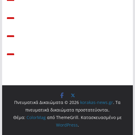
Πνευματικά Δικαιώματα © 2026
korakas-news.gr
. Τα
πνευματικά δικαιώματα προστατεύονται.
Θέμα:
ColorMag
από ThemeGrill. Κατασκευασμένο με
WordPress
.