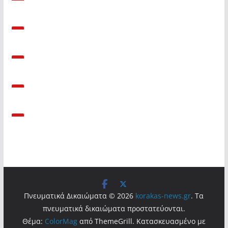
Πνευματικά Δικαιώματα © 2026
korakas-news.gr
. Τα
πνευματικά δικαιώματα προστατεύονται.
Θέμα:
ColorMag
από ThemeGrill. Κατασκευασμένο με