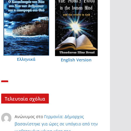
Ελληνικά
English Version
Τελευταία σχόλια
Ανώνυμος
στο
Γερμανία: Δήμαρχος
βασανίστηκε για ώρες σε υπόγειο από την