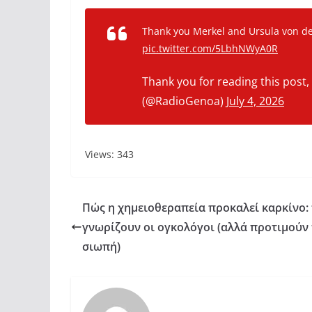
Thank you Merkel and Ursula von der
pic.twitter.com/5LbhNWyA0R
Thank you for reading this post
(@RadioGenoa)
July 4, 2026
Views: 343
Πώς η χημειοθεραπεία προκαλεί καρκίνο: 
γνωρίζουν οι ογκολόγοι (αλλά προτιμούν
σιωπή)