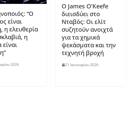
Ο James O’Keefe
ηνοποιός: “Ο
διεισδύει στο
ος είναι
Νταβός: Οι ελίτ
, η ελευθερία
συζητούν ανοιχτά
σκλαβιά, η
για τα χημικά
 είναι
ψεκάσματα και την
η”
τεχνητή βροχή
υαρίου 2026
21 Ιανουαρίου 2026