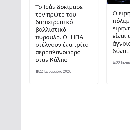
Το Ιράν δοκίμασε
Ο ειρ
τον πρώτο του
πόλεμ
διηπειρωτικό
ειρήνη
βαλλιστικό
είναι 
πύραυλο. Οι ΗΠΑ
άγνοια
στέλνουν ένα τρίτο
δύναμ
αεροπλανοφόρο
στον Κόλπο
22 Ιανο
22 Ιανουαρίου 2026