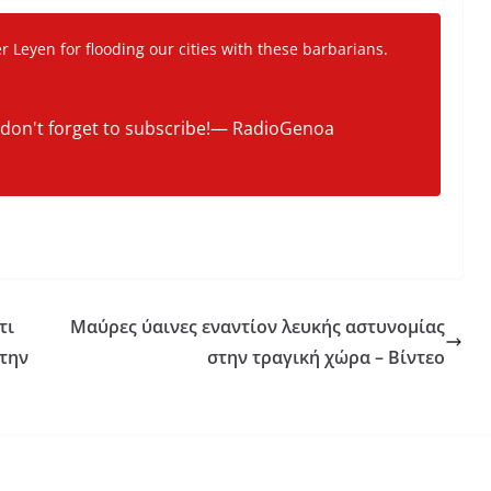
 Leyen for flooding our cities with these barbarians.
, don't forget to subscribe!— RadioGenoa
τι
Μαύρες ύαινες εναντίον λευκής αστυνομίας
 την
στην τραγική χώρα – Βίντεο