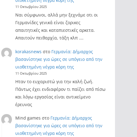
υιοθετημένη νέγρα κόρη της
11 Οκτωβρίου 2025
Ναι σύμφωνοι, αλλά μην ξεχνάμε οτι οι
Γερμανίδες γενικά είναι ζορικες
απαιτητικές και καταπιεστικές αρκετα.
Απαιτούν πειθαρχία, τάξη κλπ .…
korakasnews
στο
Γερμανία: Δήμαρχος
βασανίστηκε για ώρες σε υπόγειο από την
υιοθετημένη νέγρα κόρη της
11 Οκτωβρίου 2025
Ηταν το ευχαριστώ για την καλή ζωή.
Πάντως έχει ενδιαφέρον τι παίζει από πίσω
και λόγω εργασίας είναι αντικείμενο
έρευνας
Mind games
στο
Γερμανία: Δήμαρχος
βασανίστηκε για ώρες σε υπόγειο από την
υιοθετημένη νέγρα κόρη της