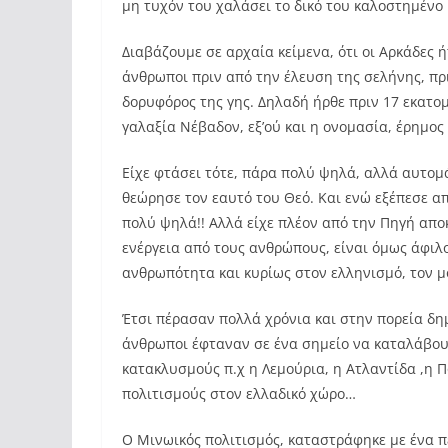
μη τυχόν του χαλάσει το δικό του καλοστημένο
Διαβάζουμε σε αρχαία κείμενα, ότι οι Αρκάδες
άνθρωποι πριν από την έλευση της σελήνης, πρ
δορυφόρος της γης. Δηλαδή ήρθε πριν 17 εκατο
γαλαξία Νέβαδον, εξ’ού και η ονομασία, έρημος
Είχε φτάσει τότε, πάρα πολύ ψηλά, αλλά αυτομά
θεώρησε τον εαυτό του Θεό. Και ενώ εξέπεσε απ
πολύ ψηλά!! Αλλά είχε πλέον από την Πηγή αποκ
ενέργεια από τους ανθρώπους, είναι όμως άφιλο
ανθρωπότητα και κυρίως στον ελληνισμό, τον 
Έτσι πέρασαν πολλά χρόνια και στην πορεία δη
άνθρωποι έφταναν σε ένα σημείο να καταλάβουν
κατακλυσμούς π.χ η Λεμούρια, η Ατλαντίδα ,η 
πολιτισμούς στον ελλαδικό χώρο…
Ο Μινωικός πολιτισμός, καταστράφηκε με ένα π