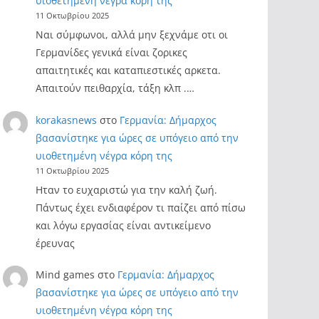
υιοθετημένη νέγρα κόρη της
11 Οκτωβρίου 2025
Ναι σύμφωνοι, αλλά μην ξεχνάμε οτι οι
Γερμανίδες γενικά είναι ζορικες
απαιτητικές και καταπιεστικές αρκετα.
Απαιτούν πειθαρχία, τάξη κλπ .…
korakasnews
στο
Γερμανία: Δήμαρχος
βασανίστηκε για ώρες σε υπόγειο από την
υιοθετημένη νέγρα κόρη της
11 Οκτωβρίου 2025
Ηταν το ευχαριστώ για την καλή ζωή.
Πάντως έχει ενδιαφέρον τι παίζει από πίσω
και λόγω εργασίας είναι αντικείμενο
έρευνας
Mind games
στο
Γερμανία: Δήμαρχος
βασανίστηκε για ώρες σε υπόγειο από την
υιοθετημένη νέγρα κόρη της