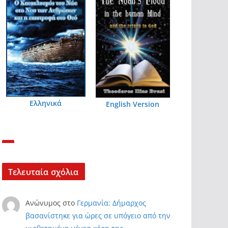
Ελληνικά
English Version
Τελευταία σχόλια
Ανώνυμος
στο
Γερμανία: Δήμαρχος
βασανίστηκε για ώρες σε υπόγειο από την