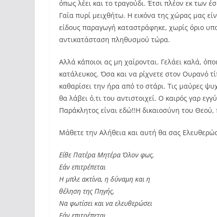
όπως λέει και το τραγούδι. Έτσι πλέον εκ των 
Γαία πυρί μειχθήτω. Η εικόνα της χώρας μας είν
είδους παραγωγή καταστράφηκε, χωρίς όριο υπο
αντικατάσταση πληθυσμού τώρα.
Αλλά κάποιοι ας μη χαίρονται. Γελάει καλά, όποι
κατάλευκος. Όσα και να ρίχνετε στον Ουρανό τί
καθαρίσει την ήρα από το στάρι. Τις μαύρες ψ
θα λάβει ό,τι του αντιστοιχεί. Ο καιρός γαρ εγγ
Παράκλητος είναι εδώ!!Η δικαιοσύνη του Θεού, 
Μάθετε την Αλήθεια και αυτή θα σας Ελευθερώσ
Είθε Πατέρα Μητέρα Όλον φως,
Εάν επιτρέπεται
Η μπλε ακτίνα, η δύναμη και η
θέληση της Πηγής,
Να φωτίσει και να ελευθερώσει
Εάν επιτρέπεται