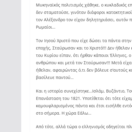
Μυκηναϊκός πολιτισμός χάθηκε, ο κυκλαδικός 
δεν σταματούσε, γινόταν διάφοροι κατακτητικοί
τον Αλέξανδρο τον είχαν δηλητηριάσει, αυτόν 
Ρωμαίοι…
Τον Ιησού Χριστό που είχε δώσει τα πάντα στην
εποχής, Σταύρωσαν και το Χριστό!!! Δεν ήθελαν 
του Κυρίου είπαν, ότι ήρθαν κάποιοι Έλληνες, ο
ανθρώπου και μετά τον Σταύρωσαν!!! Μετά είχα
ήθελαν, αφαιρώντας ό,τι δεν βόλευε σ’αυτούς κα
βασίλευε παντού…
Και η ιστορία συνεχίστηκε…Ισλάμ, Βυζάντιο, Τ
Επανάσταση του 1821. Υποτίθεται ότι τότε είχα
καμουφλαρισμένος πάντα και έτσι εισήλθε εντό
στο σήμερα. Η χώρα Εάλω…
Από τότε, αλλά τώρα ο ελληνισμός οδηγείται π