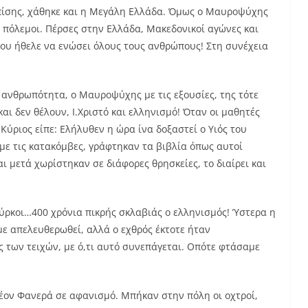
επίσης, χάθηκε και η Μεγάλη Ελλάδα. Όμως ο Μαυροψύχης
 πόλεμοι. Πέρσες στην Ελλάδα, Μακεδονικοί αγώνες και
που ήθελε να ενώσει όλους τους ανθρώπους! Στη συνέχεια
 ανθρωπότητα, ο Μαυροψύχης με τις εξουσίες, της τότε
και δεν θέλουν, Ι.Χριστό και ελληνισμό! Όταν οι μαθητές
 Κύριος είπε: Ελήλυθεν η ώρα ίνα δοξαστεί ο Υιός του
με τις κατακόμβες, γράφτηκαν τα βιβλία όπως αυτοί
ι μετά χωρίστηκαν σε διάφορες θρησκείες, το διαίρει και
ούρκοι…400 χρόνια πικρής σκλαβιάς ο ελληνισμός! Ύστερα η
με απελευθερωθεί, αλλά ο εχθρός έκτοτε ήταν
ς των τειχών, με ό,τι αυτό συνεπάγεται. Οπότε φτάσαμε
λέον Φανερά σε αφανισμό. Μπήκαν στην πόλη οι οχτροί,