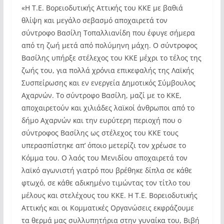
«Η Τ.Ε. Βορειοδυτικής Αττικής του ΚΚΕ με βαθιά
θλίψη και μεγάλο σεβασμό αποχαιρετά τον
σύντροφο Βασίλη Τοπαλλιανίδη που έφυγε σήμερα
από τη ζωή μετά από πολύμηνη μάχη. Ο σύντροφος
Βασίλης υπήρξε στέλεχος του ΚΚΕ μέχρι το τέλος της
ζωής του, για πολλά χρόνια επικεφαλής της Λαϊκής
Συσπείρωσης και εν ενεργεία Δημοτικός Σύμβουλος
Αχαρνών. Το σύντροφο Βασίλη, μαζί με το ΚΚΕ,
αποχαιρετούν και χιλιάδες λαϊκοί άνθρωποι από το
δήμο Αχαρνών και την ευρύτερη περιοχή που ο
σύντροφος Βασίλης ως στέλεχος του ΚΚΕ τους
υπερασπίστηκε απ’ όποιο μετερίζι τον χρέωσε το
Κόμμα του. Ο λαός του Μενιδίου αποχαιρετά τον
λαϊκό αγωνιστή γιατρό που βρέθηκε δίπλα σε κάθε
φτωχό, σε κάθε αδικημένο τιμώντας τον τίτλο του
μέλους και στελέχους του ΚΚΕ. Η Τ.Ε. Βορειοδυτικής
Αττικής και οι Κομματικές Οργανώσεις εκφράζουμε
τα θερμά μας συλλυπητήρια στην γυναίκα του, Βιβή