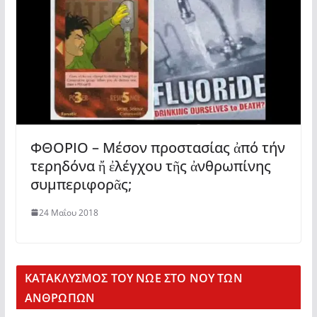
ΦΘΟΡΙΟ – Μέσον προστασίας ἀπό τήν
τερηδόνα ἤ ἐλέγχου τῆς ἀνθρωπίνης
συμπεριφορᾶς;
24 Μαΐου 2018
KΑΤΑΚΛΥΣΜΟΣ ΤΟΥ ΝΩΕ ΣΤΟ ΝΟΥ ΤΩΝ
ΑΝΘΡΩΠΩΝ