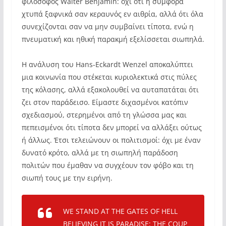
φιλόσοφος Walter Benjamin: όχι ότι η συμφορά
χτυπά ξαφνικά σαν κεραυνός εν αιθρία, αλλά ότι όλα
συνεχίζονται σαν να μην συμβαίνει τίποτα, ενώ η
πνευματική και ηθική παρακμή εξελίσσεται σιωπηλά.
Η ανάλυση του Hans-Eckardt Wenzel αποκαλύπτει
μια κοινωνία που στέκεται κυριολεκτικά στις πύλες
της κόλασης, αλλά εξακολουθεί να αυταπατάται ότι
ζει στον παράδεισο. Είμαστε διχασμένοι κατόπιν
σχεδιασμού, στερημένοι από τη γλώσσα μας και
πεπεισμένοι ότι τίποτα δεν μπορεί να αλλάξει ούτως
ή άλλως. Έτσι τελειώνουν οι πολιτισμοί: όχι με έναν
δυνατό κρότο, αλλά με τη σιωπηλή παράδοση
πολιτών που έμαθαν να συγχέουν τον φόβο και τη
σιωπή τους με την ειρήνη.
WE STAND AT THE GATES OF HELL
BELIEVING IT IS PARADISE: THE COUP