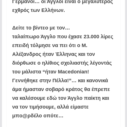
Γερμανοί…
οι Άγγλοι είναι ο μεγαλύτερος
εχθρός
των Ελλήνων.
Δείτε το βίντεο με τον…
ταλαίπωρο Άγγλο που έχασε 23.000 λίρες
επειδή τόλμησε να πει ότι ο Μ.
Αλέξανδρος ήταν Έλληνας
και τον
διόρθωσε ο ηλίθιος σχολιαστής λέγοντάς
του μάλιστα “ήταν Macedonian!
Γεννήθηκε στην Πέλλα!”…
και κανονικά
άμα ήμασταν σοβαρό κράτος θα έπρεπε
να καλέσουμε εδώ τον Άγγλο παίκτη και
να τον τιμήσουμε,
αλλά είμαστε
μπο@ρδέλο οπότε…