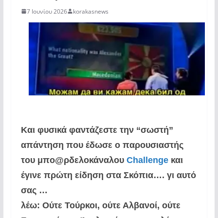
7 Ιουνίου 2026
korakasnews
Και φυσικά φαντάζεστε
την “σωστή”
απάντηση που έδωσε ο παρουσιαστής
του μπο@ρδελοκάναλου
Challenge
και
έγινε πρώτη είδηση στα Σκόπια….
γι αυτό
σας …
λέω:
Ούτε Τούρκοι, ούτε Αλβανοί, ούτε