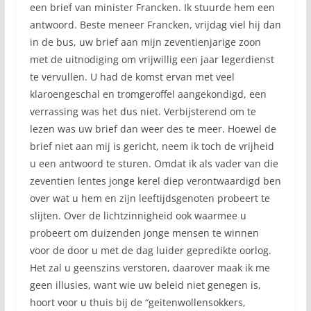
een brief van minister Francken. Ik stuurde hem een
antwoord. Beste meneer Francken, vrijdag viel hij dan
in de bus, uw brief aan mijn zeventienjarige zoon
met de uitnodiging om vrijwillig een jaar legerdienst
te vervullen. U had de komst ervan met veel
klaroengeschal en tromgeroffel aangekondigd, een
verrassing was het dus niet. Verbijsterend om te
lezen was uw brief dan weer des te meer. Hoewel de
brief niet aan mij is gericht, neem ik toch de vrijheid
u een antwoord te sturen. Omdat ik als vader van die
zeventien lentes jonge kerel diep verontwaardigd ben
over wat u hem en zijn leeftijdsgenoten probeert te
slijten. Over de lichtzinnigheid ook waarmee u
probeert om duizenden jonge mensen te winnen
voor de door u met de dag luider gepredikte oorlog.
Het zal u geenszins verstoren, daarover maak ik me
geen illusies, want wie uw beleid niet genegen is,
hoort voor u thuis bij de “geitenwollensokkers,