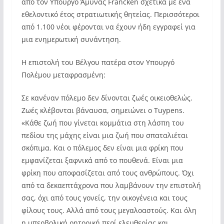
από τον Υπουργό Άμυνας Francken σχετικά με ένα
εθελοντικό έτος στρατιωτικής θητείας. Περισσότεροι
από 1.100 νέοι φέρονται να έχουν ήδη εγγραφεί για
μια ενημερωτική συνάντηση.
Η επιστολή του Βέλγου πατέρα στον Υπουργό
Πολέμου μεταφρασμένη:
Σε κανέναν πόλεμο δεν δίνονται ζωές οικειοθελώς.
Ζωές κλέβονται βάναυσα, σημειώνει ο Tuypens.
«Κάθε ζωή που γίνεται κομμάτια στη λάσπη του
πεδίου της μάχης είναι μια ζωή που σπαταλιέται
σκόπιμα. Και ο πόλεμος δεν είναι μια φρίκη που
εμφανίζεται ξαφνικά από το πουθενά. Είναι μια
φρίκη που αποφασίζεται από τους ανθρώπους. Όχι
από τα δεκαεπτάχρονα που λαμβάνουν την επιστολή
σας, όχι από τους γονείς, την οικογένεια και τους
φίλους τους. Αλλά από τους μεγαλοαστούς. Και όλη
η υπερβολική ρητορική περί ελευθερίας και