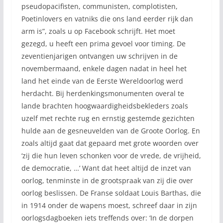
pseudopacifisten, communisten, complotisten,
Poetinlovers en vatniks die ons land eerder rijk dan
arm is”, zoals u op Facebook schrijft. Het moet
gezegd, u heeft een prima gevoel voor timing. De
zeventienjarigen ontvangen uw schrijven in de
novembermaand, enkele dagen nadat in heel het
land het einde van de Eerste Wereldoorlog werd
herdacht. Bij herdenkingsmonumenten overal te
lande brachten hoogwaardigheidsbekleders zoals
uzelf met rechte rug en ernstig gestemde gezichten
hulde aan de gesneuvelden van de Groote Oorlog. En
zoals altijd gaat dat gepaard met grote woorden over
‘zij die hun leven schonken voor de vrede, de vrijheid,
de democratie, …’ Want dat heet altijd de inzet van
oorlog, tenminste in de grootspraak van zij die over
oorlog beslissen. De Franse soldaat Louis Barthas, die
in 1914 onder de wapens moest, schreef daar in zijn
oorlogsdagboeken iets treffends over: ‘In de dorpen