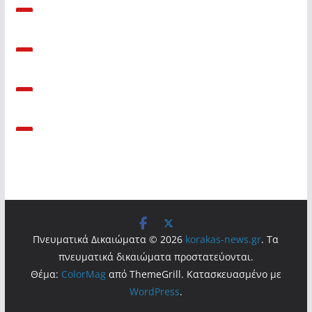
Πνευματικά Δικαιώματα © 2026
korakas-news.gr
. Τα
πνευματικά δικαιώματα προστατεύονται.
Θέμα:
ColorMag
από ThemeGrill. Κατασκευασμένο με
WordPress
.