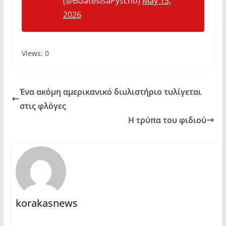
(@BGatesIsaPyscho)
May 13,
2026
Views: 0
Ένα ακόμη αμερικανικό διυλιστήριο τυλίγεται
στις φλόγες
Η τρύπα του φιδιού
korakasnews