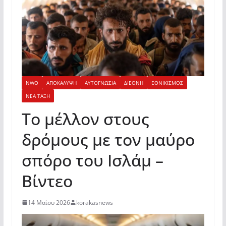
NWO
ΑΠΟΚΑΛΥΨΗ
ΑΥΤΟΓΝΩΣΙΑ
ΔΙΕΘΝΗ
ΕΘΝΙΚΙΣΜΟΣ
ΝΕΑ ΤΑΞΗ
Το μέλλον στους
δρόμους με τον μαύρο
σπόρο του Ισλάμ –
Βίντεο
14 Μαΐου 2026
korakasnews