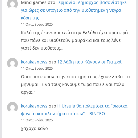
Mind games
στο
Γερμανία: Δήμαρχος βασανίστηκε
για ώρες σε υπόγειο από την υιοθετημένη νέγρα
κόρη της
11 Οκτωβρίου 2025
Καλά της έκανε και εδώ στην Ελλάδα έχει αριστερές
που πάνε και υιοθετούν μαυράκια και τους λένε
γιατί δεν υιοθετείς…
korakasnews
στο
12 Λάθη που Κάνουν οι Γιατροί
11 Οκτωβρίου 2025
Οσοι πιστευουν στην επιστημη τους έχουν λαβει το
μηνυμα! Τι να τους κανουμε τωρα που ειναι πολυ
αργα;;;
korakasnews
στο
Η Ursula θα πολεμίσει τα “ρωσικά
ψυγεία και πλυντήρια πιάτων” – ΒΙΝΤΕΟ
11 Οκτωβρίου 2025
χαχαχα καλο