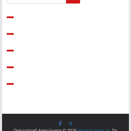
Πνευματικά Δικαιώματα © 2026
korakas-news.gr
. Τα