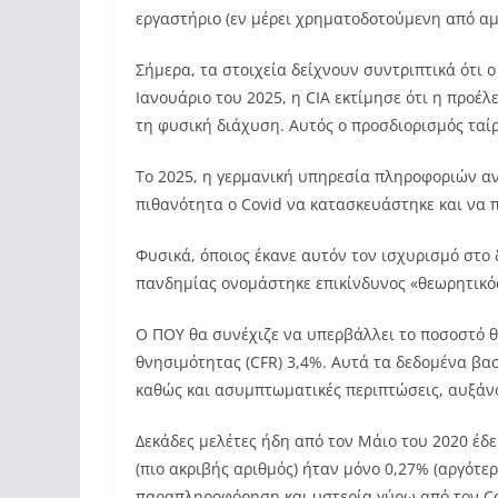
εργαστήριο (εν μέρει χρηματοδοτούμενη από α
Σήμερα, τα στοιχεία δείχνουν συντριπτικά ότι 
Ιανουάριο του 2025, η CIA εκτίμησε ότι η προέλ
τη φυσική διάχυση. Αυτός ο προσδιορισμός ταίρ
Το 2025, η γερμανική υπηρεσία πληροφοριών α
πιθανότητα ο Covid να κατασκευάστηκε και να 
Φυσικά, όποιος έκανε αυτόν τον ισχυρισμό στο 
πανδημίας ονομάστηκε επικίνδυνος «θεωρητικός
Ο ΠΟΥ θα συνέχιζε να υπερβάλλει το ποσοστό θ
θνησιμότητας (CFR) 3,4%. Αυτά τα δεδομένα βα
καθώς και ασυμπτωματικές περιπτώσεις, αυξάνο
Δεκάδες μελέτες ήδη από τον Μάιο του 2020 έδ
(πιο ακριβής αριθμός) ήταν μόνο 0,27% (αργότε
παραπληροφόρηση και υστερία γύρω από τον Co