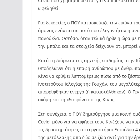
Covid που χρησιμοποιείται για να προκαλέσει δ
ωφεληθεί;
Για δεκαετίες ο ΠΟΥ κατασκεύαζε την εικόνα τ
άμυνας ενάντια σε αυτό που έλεγαν ήταν η αν
πανούκλα. Ωστόσο, όταν τελικά ήρθε η ώρα με 
την μπάλα και τα στοιχεία δείχνουν ότι μπορεί 
Κατά τη διάρκεια της αρχικής επιδημίας στην 
υποδηλώνει ότι η επαφή ανθρώπου με άνθρωπο ή
Κίνα να κρύψει λεπτομέρειες πίσω από το ξέσπ
Ινστιτούτου Ιολογίας της Γουχάν, του μεγαλύτ
απορρίφθηκαν ενεργά (ή καταστάλθηκαν). Ο Γεν
ακόμη και τη «διαφάνεια» της Κίνας.
Στη συνέχεια, ο ΠΟΥ δημιούργησε μια κοινή ομ
Covid, μόνο για να αφήσει τους Κινέζους να κ
τις δραστηριότητες στο εργαστήριο Επιπέδου 4
της μετάλλαξης από ζώο σε ζώο αντί για την έρ