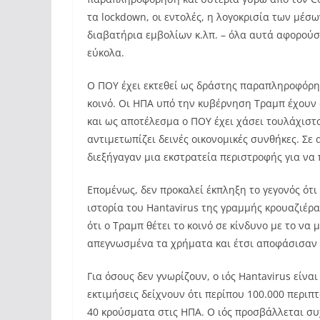
τα lockdown, οι εντολές, η λογοκρισία των μέσω
διαβατήρια εμβολίων κ.λπ. – όλα αυτά αφορούσ
εύκολα.
Ο ΠΟΥ έχει εκτεθεί ως δράστης παραπληροφόρησ
κοινό. Οι ΗΠΑ υπό την κυβέρνηση Τραμπ έχουν 
και ως αποτέλεσμα ο ΠΟΥ έχει χάσει τουλάχιστ
αντιμετωπίζει δεινές οικονομικές συνθήκες. Σ
διεξήγαγαν μια εκστρατεία περιστροφής για ν
Επομένως, δεν προκαλεί έκπληξη το γεγονός ότ
ιστορία του Hantavirus της γραμμής κρουαζιέρ
ότι ο Τραμπ θέτει το κοινό σε κίνδυνο με το να
απεγνωσμένα τα χρήματα και έτσι αποφάσισαν 
Για όσους δεν γνωρίζουν, ο ιός Hantavirus είναι
εκτιμήσεις δείχνουν ότι περίπου 100.000 περιπ
40 κρούσματα στις ΗΠΑ. Ο ιός προσβάλλεται συ