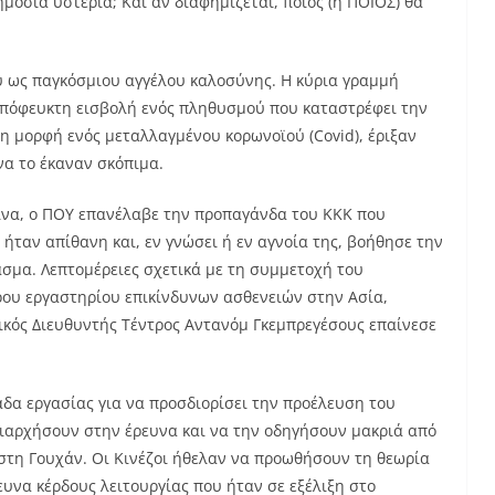
ημόσια υστερία; Και αν διαφημίζεται, ποιος (ή ΠΟΙΟΣ) θα
ου ως παγκόσμιου αγγέλου καλοσύνης. Η κύρια γραμμή
απόφευκτη εισβολή ενός πληθυσμού που καταστρέφει την
τη μορφή ενός μεταλλαγμένου κορωνοϊού (Covid), έριξαν
να το έκαναν σκόπιμα.
Κίνα, ο ΠΟΥ επανέλαβε την προπαγάνδα του ΚΚΚ που
ταν απίθανη και, εν γνώσει ή εν αγνοία της, βοήθησε την
ασμα. Λεπτομέρειες σχετικά με τη συμμετοχή του
ερου εργαστηρίου επικίνδυνων ασθενειών στην Ασία,
ικός Διευθυντής Τέντρος Αντανόμ Γκεμπρεγέσους επαίνεσε
άδα εργασίας για να προσδιορίσει την προέλευση του
υριαρχήσουν στην έρευνα και να την οδηγήσουν μακριά από
 στη Γουχάν. Οι Κινέζοι ήθελαν να προωθήσουν τη θεωρία
ευνα κέρδους λειτουργίας που ήταν σε εξέλιξη στο