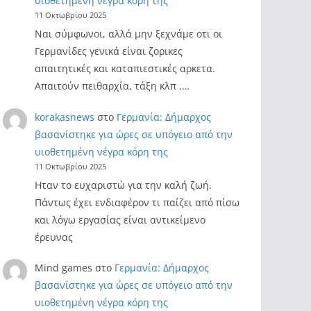
υιοθετημένη νέγρα κόρη της
11 Οκτωβρίου 2025
Ναι σύμφωνοι, αλλά μην ξεχνάμε οτι οι
Γερμανίδες γενικά είναι ζορικες
απαιτητικές και καταπιεστικές αρκετα.
Απαιτούν πειθαρχία, τάξη κλπ .…
korakasnews
στο
Γερμανία: Δήμαρχος
βασανίστηκε για ώρες σε υπόγειο από την
υιοθετημένη νέγρα κόρη της
11 Οκτωβρίου 2025
Ηταν το ευχαριστώ για την καλή ζωή.
Πάντως έχει ενδιαφέρον τι παίζει από πίσω
και λόγω εργασίας είναι αντικείμενο
έρευνας
Mind games
στο
Γερμανία: Δήμαρχος
βασανίστηκε για ώρες σε υπόγειο από την
υιοθετημένη νέγρα κόρη της