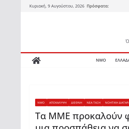
Μετάβαση
Πρόσφατα:
Κυριακή, 9 Αυγούστου, 2026
σε
περιεχόμενο
Ό
NWO
ΕΛΛΑΔ
NWO
ΑΠΟΚΑΛΥΨΗ
ΔΙΕΘΝΗ
ΝΕΑ ΤΑΞΗ
ΝΟΗΤΙΚΗ ΔΙΑΤΑΡ
Τα MME προκαλούν φό
μια προσπάθεια να 