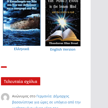
Ελληνικά
English Version
Τελευταία σχόλια
Ανώνυμος
στο
Γερμανία: Δήμαρχος
βασανίστηκε για ώρες σε υπόγειο από την