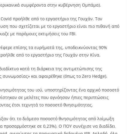
μερικανικά συμφέροντα στην κυβέρνηση Ομπάμα).
ο Covid προήλθε από το εργαστήριο της Γουχάν. Τον
ευση που σχετίζεται με το εργαστήριο είναι πιο πιθανή από
ιαζε με παρόμοιες εκτιμήσεις του FBI.
νέφερε επίσης τα ευρήματά της, υποδεικνύοντας 90%
προήλθε από το εργαστήριο της Γουχάν στην Κίνα.
διαδίκτυο κατά τη διάρκεια της αντιμετώπισης της
 συνωμοσίας» και αφαιρέθηκε (όπως το Zero Hedge).
νησιμότητας του ιού, υποστηρίζοντας ένα αρχικό ποσοστό
σίστηκαν σε μελέτες που αγνόησαν ήπιες περιπτώσεις
ντας έτσι τεχνητά το ποσοστό θνησιμότητας.
ειξαν ότι το διάμεσο ποσοστό θνησιμότητας από λοίμωξη
ρα προσαρμόστηκε σε 0,23%). Ο ΠΟΥ συνέχισε να διαδίδει
vid, αγνοώντας τα πραγματικά δεδομένα IFR. Δηλαδή, όλα