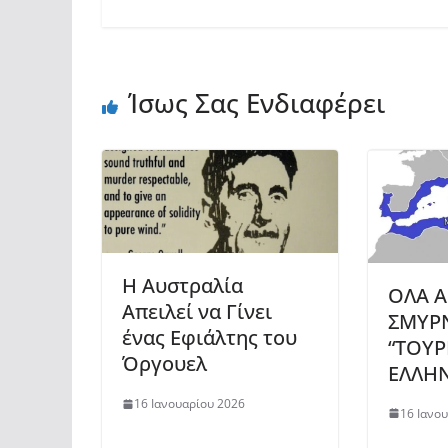
Ίσως Σας Ενδιαφέρει
Η Αυστραλία
ΟΛΑ Α
Απειλεί να Γίνει
ΣΜΥΡ
ένας Εφιάλτης του
“ΤΟΥΡ
Όργουελ
ΕΛΛΗΝ
16 Ιανουαρίου 2026
16 Ιανο