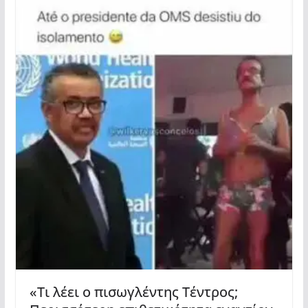
«Τι λέει ο πισωγλέντης Τέντρος;