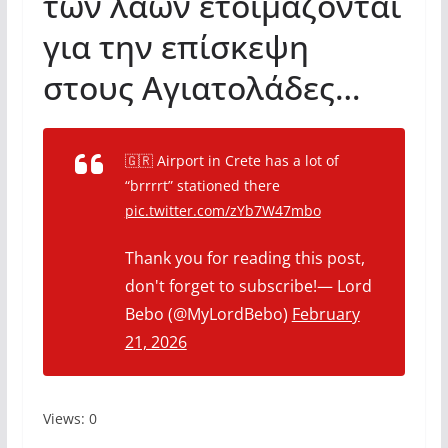
των λαών ετοιμάζονται
για την επίσκεψη
στους Αγιατολάδες…
🇬🇷 Airport in Crete has a lot of
“brrrrt” stationed there
pic.twitter.com/zYb7W47mbo
Thank you for reading this post,
don't forget to subscribe!— Lord
Bebo (@MyLordBebo)
February
21, 2026
Views: 0