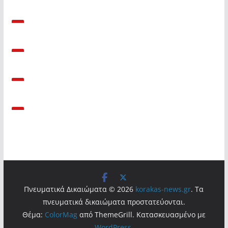
Πνευματικά Δικαιώματα © 2026
korakas-news.gr
. Τα
πνευματικά δικαιώματα προστατεύονται.
Θέμα:
ColorMag
από ThemeGrill. Κατασκευασμένο με
WordPress
.