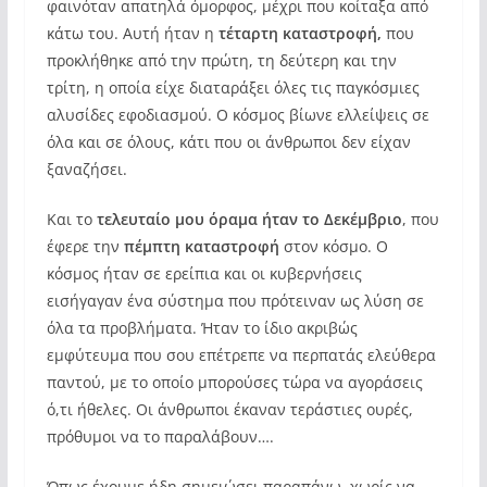
φαινόταν απατηλά όμορφος, μέχρι που κοίταξα από
κάτω του. Αυτή ήταν η
τέταρτη καταστροφή,
που
προκλήθηκε από την πρώτη, τη δεύτερη και την
τρίτη, η οποία είχε διαταράξει όλες τις παγκόσμιες
αλυσίδες εφοδιασμού. Ο κόσμος βίωνε ελλείψεις σε
όλα και σε όλους, κάτι που οι άνθρωποι δεν είχαν
ξαναζήσει.
Και το
τελευταίο μου όραμα ήταν το Δεκέμβριο
, που
έφερε την
πέμπτη καταστροφή
στον κόσμο. Ο
κόσμος ήταν σε ερείπια και οι κυβερνήσεις
εισήγαγαν ένα σύστημα που πρότειναν ως λύση σε
όλα τα προβλήματα. Ήταν το ίδιο ακριβώς
εμφύτευμα που σου επέτρεπε να περπατάς ελεύθερα
παντού, με το οποίο μπορούσες τώρα να αγοράσεις
ό,τι ήθελες. Οι άνθρωποι έκαναν τεράστιες ουρές,
πρόθυμοι να το παραλάβουν….
Όπως έχουμε ήδη σημειώσει παραπάνω, χωρίς να