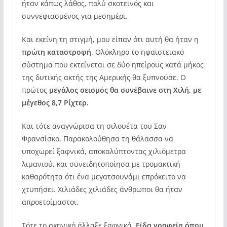
ήταν κάπως λάθος, πολύ σκοτεινός και
συννεφιασμένος για μεσημέρι.
Και εκείνη τη στιγμή, μου είπαν ότι αυτή θα ήταν η
πρώτη καταστροφή
. Ολόκληρο το ηφαιστειακό
σύστημα που εκτείνεται σε δύο ηπείρους κατά μήκος
της δυτικής ακτής της Αμερικής θα ξυπνούσε. Ο
πρώτος
μεγάλος σεισμός θα συνέβαινε στη Χιλή, με
μέγεθος 8,7 Ρίχτερ.
Και τότε αναγνώρισα τη σιλουέτα του Σαν
Φρανσίσκο. Παρακολούθησα τη θάλασσα να
υποχωρεί ξαφνικά, αποκαλύπτοντας χιλιόμετρα
λιμανιού, και συνειδητοποίησα με τρομακτική
καθαρότητα ότι ένα μεγατσουνάμι επρόκειτο να
χτυπήσει. Χιλιάδες χιλιάδες άνθρωποι θα ήταν
απροετοίμαστοι.
Τότε το σκηνικό άλλαξε ξαφνικά.
Είδα γραφεία όπου