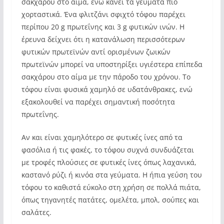
σακχάρου στο αίμα, ενώ κάνει τα γεύματα πιο
χορταστικά. Ένα φλιτζάνι σφιχτό τόφου παρέχει
περίπου 20 g πρωτεΐνης και 3 g φυτικών ινών. Η
έρευνα δείχνει ότι η κατανάλωση περισσότερων
φυτικών πρωτεϊνών αντί ορισμένων ζωικών
πρωτεϊνών μπορεί να υποστηρίξει υγιέστερα επίπεδα
σακχάρου στο αίμα με την πάροδο του χρόνου. Το
τόφου είναι φυσικά χαμηλό σε υδατάνθρακες, ενώ
εξακολουθεί να παρέχει σημαντική ποσότητα
πρωτεΐνης.
Αν και είναι χαμηλότερο σε φυτικές ίνες από τα
φασόλια ή τις φακές, το τόφου συχνά συνδυάζεται
με τροφές πλούσιες σε φυτικές ίνες όπως λαχανικά,
καστανό ρύζι ή κινόα στα γεύματα. Η ήπια γεύση του
τόφου το καθιστά εύκολο στη χρήση σε πολλά πιάτα,
όπως τηγανητές πατάτες, ομελέτα, μπολ, σούπες και
σαλάτες.