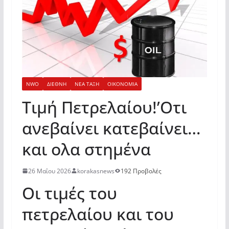
NWO
ΔΙΕΘΝΗ
ΝΕΑ ΤΑΞΗ
ΟΙΚΟΝΟΜΙΑ
Τιμή Πετρελαίου!’Οτι
ανεβαίνει κατεβαίνει…
και ολα στημένα
26 Μαΐου 2026
korakasnews
192 Προβολές
Οι τιμές του
πετρελαίου και του