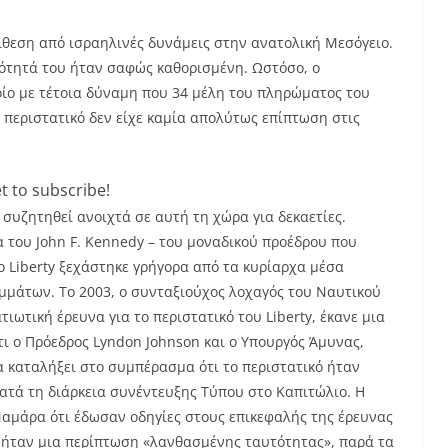
 επίθεση από ισραηλινές δυνάμεις στην ανατολική Μεσόγειο.
ικότητά του ήταν σαφώς καθορισμένη. Ωστόσο, ο
ίο με τέτοια δύναμη που 34 μέλη του πληρώματος του
 περιστατικό δεν είχε καμία απολύτως επίπτωση στις
t to subscribe!
συζητηθεί ανοιχτά σε αυτή τη χώρα για δεκαετίες.
α του John F. Kennedy – του μοναδικού προέδρου που
ο Liberty ξεχάστηκε γρήγορα από τα κυρίαρχα μέσα
ομμάτων. Το 2003, ο συνταξιούχος λοχαγός του Ναυτικού
ιωτική έρευνα για το περιστατικό του Liberty, έκανε μια
τι ο Πρόεδρος Lyndon Johnson και ο Υπουργός Άμυνας,
α καταλήξει στο συμπέρασμα ότι το περιστατικό ήταν
ατά τη διάρκεια συνέντευξης Τύπου στο Καπιτώλιο. Η
αμάρα ότι έδωσαν οδηγίες στους επικεφαλής της έρευνας
 ήταν μια περίπτωση «λανθασμένης ταυτότητας», παρά τα