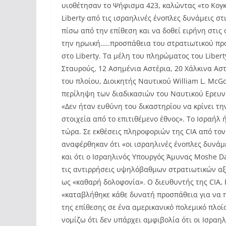
υιοθέτησαν το Ψήφισμα 423, καλώντας «το Κογκ
Liberty από τις ισραηλινές ένοπλες δυνάμεις στ
πίσω από την επίθεση και να δοθεί ειρήνη στις 
την ηρωική…..προσπάθεια του στρατιωτικού προ
στο Liberty. Τα μέλη του πληρώματος του Libe
Σταυρούς, 12 Ασημένια Αστέρια, 20 Χάλκινα Αστ
του πλοίου, Διοικητής Ναυτικού William L. McG
περίληψη των διαδικασιών του Ναυτικού Ερευνη
«Δεν ήταν ευθύνη του δικαστηρίου να κρίνει τη
στοιχεία από το επιτιθέμενο έθνος». Το Ισραήλ 
τώρα. Σε εκθέσεις πληροφοριών της CIA από τον
αναφέρθηκαν ότι «οι ισραηλινές ένοπλες δυνάμ
και ότι ο Ισραηλινός Υπουργός Άμυνας Moshe Da
τις αντιρρήσεις υψηλόβαθμων στρατιωτικών αξ
ως «καθαρή δολοφονία». Ο διευθυντής της CIA, 
«καταβλήθηκε κάθε δυνατή προσπάθεια για να π
της επίθεσης σε ένα αμερικανικό πολεμικό πλοίο
νομίζω ότι δεν υπάρχει αμφιβολία ότι οι Ισραη