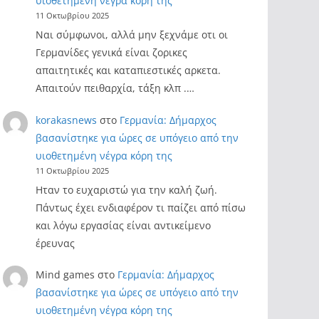
υιοθετημένη νέγρα κόρη της
11 Οκτωβρίου 2025
Ναι σύμφωνοι, αλλά μην ξεχνάμε οτι οι
Γερμανίδες γενικά είναι ζορικες
απαιτητικές και καταπιεστικές αρκετα.
Απαιτούν πειθαρχία, τάξη κλπ .…
korakasnews
στο
Γερμανία: Δήμαρχος
βασανίστηκε για ώρες σε υπόγειο από την
υιοθετημένη νέγρα κόρη της
11 Οκτωβρίου 2025
Ηταν το ευχαριστώ για την καλή ζωή.
Πάντως έχει ενδιαφέρον τι παίζει από πίσω
και λόγω εργασίας είναι αντικείμενο
έρευνας
Mind games
στο
Γερμανία: Δήμαρχος
βασανίστηκε για ώρες σε υπόγειο από την
υιοθετημένη νέγρα κόρη της