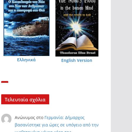
Ελληνικά
English Version
Τελευταία σχόλια
Ανώνυμος
στο
Γερμανία: Δήμαρχος
βασανίστηκε για ώρες σε υπόγειο από την