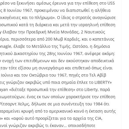
ρέσο να ξεκινήσει αμέσως έρευνα για την επίθεση στο USS
ις 8 Ιουνίου 1967, προκειμένου να διαπιστωθεί η αλήθεια
οικογένειες και το πλήρωμα». Ο ίδιος ο στρατός αναγνώρισε
σωπικού κατά τη διάρκεια και μετά την ισραηλινή επίθεση
rty έλαβαν την Προεδρική Μνεία Μονάδας, 2 Ναυτικούς
έρια, περισσότερα από 200 Μωβ Καρδιές, και ο καπετάνιος
onagle, έλαβε το Μετάλλιο της Τιμής. Ωστόσο, η δημόσια
τικού Δικαστηρίου της 28ης Ιουνίου 1967, ανέφερε ακόμη:
ν ενοχή των επιτιθέμενων και δεν ακούστηκαν αποδεικτικά
ήταν τότε εξίσου μη συνεργάσιμο και επιθετικό όπως είναι
 Ιούνιο και τον Οκτώβριο του 1967, πηγές στο Τελ Αβίβ
εις γνώριζαν ακριβώς υπό ποια σημαία έπλεε το LIBERTY»
yan «διέταξε προσωπικά την επίθεση» στο Liberty, παρά
ιωματούχων, ένας εκ των οποίων χαρακτήρισε την επίθεση
Ρίτσαρντ Χελμς, δήλωσε σε μια συνέντευξη του 1984 ότι
αραμείνει κρυφή από το αμερικανικό κοινό η έκταση αυτής
» και «αφού αυτό προορίζεται για τα αρχεία της CIA,
λινοί γνώριζαν ακριβώς τι έκαναν… οποιοσδήποτε