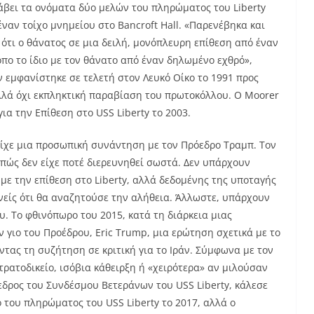
βει τα ονόματα δύο μελών του πληρώματος του Liberty
έναν τοίχο μνημείου στο Bancroft Hall. «Παρενέβηκα και
τι ο θάνατος σε μια δειλή, μονόπλευρη επίθεση από έναν
πο το ίδιο με τον θάνατο από έναν δηλωμένο εχθρό»,
 εμφανίστηκε σε τελετή στον Λευκό Οίκο το 1991 προς
αλλά όχι εκπληκτική παραβίαση του πρωτοκόλλου. Ο Moorer
ια την Επίθεση στο USS Liberty το 2003.
, είχε μια προσωπική συνάντηση με τον Πρόεδρο Τραμπ. Τον
 πώς δεν είχε ποτέ διερευνηθεί σωστά. Δεν υπάρχουν
ε την επίθεση στο Liberty, αλλά δεδομένης της υποταγής
ανείς ότι θα αναζητούσε την αλήθεια. Άλλωστε, υπάρχουν
υ. Το φθινόπωρο του 2015, κατά τη διάρκεια μιας
 γιο του Προέδρου, Eric Trump, μια ερώτηση σχετικά με το
οντας τη συζήτηση σε κριτική για το Ιράν. Σύμφωνα με τον
ρατοδικείο, ισόβια κάθειρξη ή «χειρότερα» αν μιλούσαν
όεδρος του Συνδέσμου Βετεράνων του USS Liberty, κάλεσε
 του πληρώματος του USS Liberty το 2017, αλλά ο