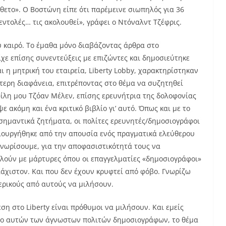
θετο». Ο Βοστώνη είπε ότι παρέμεινε σιωπηλός για 36
εντολές… τις ακολουθεί», γράφει ο Ντόναλντ Τζέφρις.
ύ καιρό. Το έμαθα μόνο διαβάζοντας άρθρα στο
είχε επίσης συνεντεύξεις με επιζώντες και δημοσιεύτηκε
 και η μητρική του εταιρεία, Liberty Lobby, χαρακτηρίστηκαν
ύτερη διαφάνεια, επιτρέποντας στο θέμα να συζητηθεί
ίλη μου Τζόαν Μέλεν, επίσης ερευνήτρια της δολοφονίας
ε ακόμη και ένα κριτικό βιβλίο γι’ αυτό. Όπως και με το
 σημαντικά ζητήματα, οι πολίτες ερευνητές/δημοσιογράφοι
μιουργήθηκε από την απουσία ενός πραγματικά ελεύθερου
γνωρίσουμε, για την αποφασιστικότητά τους να
λούν με μάρτυρες όπου οι επαγγελματίες «δημοσιογράφοι»
λάχιστον. Και που δεν έχουν κρυφτεί από φόβο. Γνωρίζω
μερικούς από αυτούς να μιλήσουν.
ση στο Liberty είναι πρόθυμοι να μιλήσουν. Και εμείς
έργο αυτών των άγνωστων πολιτών δημοσιογράφων, το θέμα