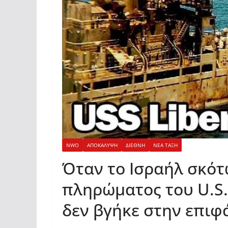
NWO
ΑΠΟΚΑΛΥΨΗ
ΔΙΕΘΝΗ
ΝΕΑ ΤΑΞΗ
Όταν το Ισραήλ σκότ
πληρώματος του U.S.S
δεν βγήκε στην επιφ