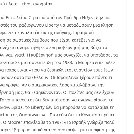
ικό πλοίο… είναι ανοησία».
ύ Επιτελείου Στρατού υπό τον Πρόεδρο Νίξον, δήλωσε:
ιστές του ραδιοφώνου Liberty να μεταδώσουν μια κλήση
οφωνικά κανάλια έκτακτης ανάγκης. Ισραηλινά
η σε σωστικές λέμβους που είχαν κατέβει για να
συνέχεια αναρωτήθηκε αν «η κυβέρνησή μας βάζει τα
ν ναι, γιατί; Η κυβέρνησή μας συνεχίζει να υποτάσσει τα
ντα;» Σε μια συνέντευξη του 1983, ο Μούρερ είπε: «Δεν
να ποιος είναι – που να ξεσηκώνεται εναντίον τους [των
ρνουν αυτό που θέλουν. Οι Ισραηλινοί ξέρουν πάντα τι
να γράφω. Αν ο αμερικανικός λαός καταλάβαινε την
έρνησή μας, θα ξεσηκώνονταν. Οι πολίτες μας δεν έχουν
«Το να υπονοείται ότι δεν μπόρεσαν να αναγνωρίσουν το
ναγνωρίσει το Liberty δεν θα μπορούσε να καταλάβει τη
είου της Ουάσινγκτον… Πιστεύω ότι το Κογκρέσο πρέπει
». Ο Moorer επανέλαβε το 1997: «Το Ισραήλ γνώριζε πολύ
r παρενέβη προσωπικά για να ανατρέψει μια απόφαση της