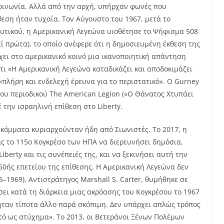
οινωνία. Αλλά από την αρχή, υπήρχαν φωνές που
εση ήταν τυχαία. Τον Αύγουστο του 1967, μετά το
υτικού, η Αμερικανική Λεγεώνα υιοθέτησε το Ψήφισμα 508
ί πρώτα), το οποίο ανέφερε ότι η δημοσιευμένη έκθεση της
χει στο αμερικανικό κοινό μια ικανοποιητική απάντηση
ότι «Η Αμερικανική Λεγεώνα καταδικάζει και αποδοκιμάζει
«πλήρη και ενδελεχή έρευνα για το περιστατικό». Ο Gurney
 του περιοδικού The American Legion («Ο Θάνατος Χτυπάει
έ την ισραηλινή επίθεση στο Liberty.
ά κόμματα κυριαρχούνταν ήδη από Σιωνιστές. Το 2017, η
 το 115ο Κογκρέσο των ΗΠΑ να διερευνήσει δημόσια,
iberty και τις συνέπειές της, και να ξεκινήσει αυτή την
 50ής επετείου της επίθεσης. Η Αμερικανική Λεγεώνα δεν
–1969), Αντιστράτηγος Marshall S. Carter, θυμήθηκε σε
σει κατά τη διάρκεια μιας ακρόασης του Κογκρέσου το 1967
 ήταν τίποτα άλλο παρά σκόπιμη. Δεν υπάρχει απλώς τρόπος
τό ως ατύχημα». Το 2013, οι Βετεράνοι Ξένων Πολέμων