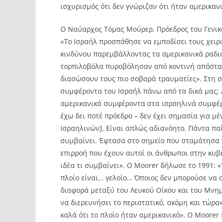
ισχυρισμός ότι δεν γνώριζαν ότι ήταν αμερικαν
Ο Ναύαρχος Τόμας Μούρερ, Πρόεδρος του Γενικο
«Το Ισραήλ προσπάθησε να εμποδίσει τους χειρ
κινδύνου παρεμβάλλοντας τα αμερικανικά ραδι
τορπιλοβόλα πυροβόλησαν από κοντινή απόστασ
διασώσουν τους πιο σοβαρά τραυματίες». Στη 
συμφέροντα του Ισραήλ πάνω από τα δικά μας; Α
αμερικανικά συμφέροντα στα ισραηλινά συμφέρο
έχω δει ποτέ πρόεδρο – δεν έχει σημασία για μέ
Ισραηλινών]. Είναι απλώς αδιανόητο. Πάντα παί
συμβαίνει. Έφτασα στο σημείο που σταμάτησα 
επιρροή που έχουν αυτοί οι άνθρωποι στην κυβ
ιδέα τι συμβαίνει». Ο Moorer δήλωσε το 1991: 
πλοίο είναι… γελοίο… Όποιος δεν μπορούσε να α
διαφορά μεταξύ του Λευκού Οίκου και του Μνημ
να διερευνήσει το περιστατικό, ακόμη και τώρα
καλά ότι το πλοίο ήταν αμερικανικό». Ο Moore