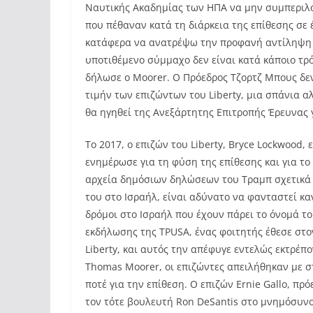
Ναυτικής Ακαδημίας των ΗΠΑ να μην συμπεριλά
που πέθαναν κατά τη διάρκεια της επίθεσης σε 
κατάφερα να ανατρέψω την προφανή αντίληψη ό
υποτιθέμενο σύμμαχο δεν είναι κατά κάποιο τρό
δήλωσε ο Moorer. Ο Πρόεδρος Τζορτζ Μπους δεν
τιμήν των επιζώντων του Liberty, μια σπάνια 
θα ηγηθεί της Ανεξάρτητης Επιτροπής Έρευνας γ
Το 2017, ο επιζών του Liberty, Bryce Lockwood
ενημέρωσε για τη φύση της επίθεσης και για το
αρχεία δημόσιων δηλώσεων του Τραμπ σχετικά μ
του στο Ισραήλ, είναι αδύνατο να φανταστεί κ
δρόμοι στο Ισραήλ που έχουν πάρει το όνομά το
εκδήλωσης της TPUSA, ένας φοιτητής έθεσε στον
Liberty, και αυτός την απέφυγε εντελώς εκτρέπ
Thomas Moorer, οι επιζώντες απειλήθηκαν με στ
ποτέ για την επίθεση. Ο επιζών Ernie Gallo, πρ
τον τότε βουλευτή Ron DeSantis στο μνημόσυνο