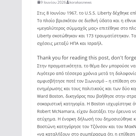
9 Ιουνίου 2026
korakasnews
Στις 8 Ιουνίου 1967, το U.S.S. Liberty δέχθηκε
Το πλοίο βρισκόταν σε διεθνή ύδατα και η εθν
«μεγαλύτερος σύμμαχός μας» επιτέθηκε στο πλο
Liberty σκοτώθηκαν και 173 τραυματίστηκαν. Το
σχέσεις μεταξύ ΗΠΑ και Ισραήλ.
Thank you for reading this post, don't forge
Στην πραγματικότητα, το θέμα δεν μπορούσε να 
Λιγότερο από τέσσερα χρόνια μετά τη δολοφονί
αμφισβήτησε ποτέ τον Σιωνισμό – η επίθεση στ
ενημέρωσης και τους πολιτικούς και των δύο κ
Ward Boston, δικηγόρος που βοήθησε στην στρατ
σοκαριστική κατηγορία. Η Boston ισχυρίστηκε ό
Robert McNamara, είχαν διατάξει την έρευνα ν
ατύχημα. Η ένορκη δήλωσή του δημοσιεύθηκε κ
Βοστώνη κατηγόρησε τον Τζόνσον και τον ΜακΝ
«να καταλήξουν στο συμπέρασμα ότι η επίθεση