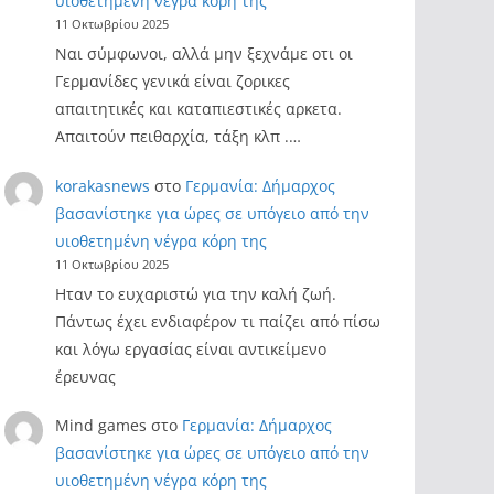
υιοθετημένη νέγρα κόρη της
11 Οκτωβρίου 2025
Ναι σύμφωνοι, αλλά μην ξεχνάμε οτι οι
Γερμανίδες γενικά είναι ζορικες
απαιτητικές και καταπιεστικές αρκετα.
Απαιτούν πειθαρχία, τάξη κλπ .…
korakasnews
στο
Γερμανία: Δήμαρχος
βασανίστηκε για ώρες σε υπόγειο από την
υιοθετημένη νέγρα κόρη της
11 Οκτωβρίου 2025
Ηταν το ευχαριστώ για την καλή ζωή.
Πάντως έχει ενδιαφέρον τι παίζει από πίσω
και λόγω εργασίας είναι αντικείμενο
έρευνας
Mind games
στο
Γερμανία: Δήμαρχος
βασανίστηκε για ώρες σε υπόγειο από την
υιοθετημένη νέγρα κόρη της