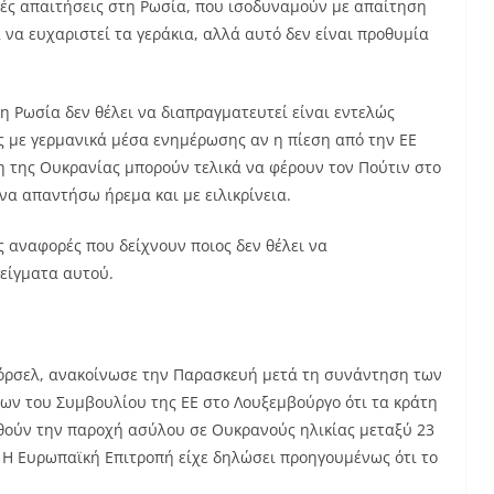
κές απαιτήσεις στη Ρωσία, που ισοδυναμούν με απαίτηση
να ευχαριστεί τα γεράκια, αλλά αυτό δεν είναι προθυμία
 η Ρωσία δεν θέλει να διαπραγματευτεί είναι εντελώς
ις με γερμανικά μέσα ενημέρωσης αν η πίεση από την ΕΕ
η της Ουκρανίας μπορούν τελικά να φέρουν τον Πούτιν στο
α απαντήσω ήρεμα και με ειλικρίνεια.
 αναφορές που δείχνουν ποιος δεν θέλει να
είγματα αυτού.
όρσελ, ανακοίνωσε την Παρασκευή μετά τη συνάντηση των
ων του Συμβουλίου της ΕΕ στο Λουξεμβούργο ότι τα κράτη
θούν την παροχή ασύλου σε Ουκρανούς ηλικίας μεταξύ 23
. Η Ευρωπαϊκή Επιτροπή είχε δηλώσει προηγουμένως ότι το