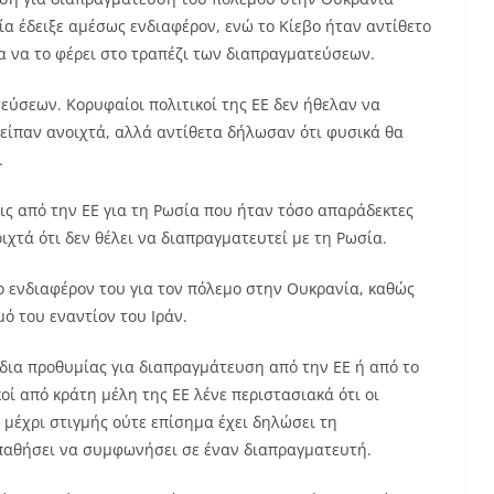
α έδειξε αμέσως ενδιαφέρον, ενώ το Κίεβο ήταν αντίθετο
ια να το φέρει στο τραπέζι των διαπραγματεύσεων.
εύσεων. Κορυφαίοι πολιτικοί της ΕΕ δεν ήθελαν να
 είπαν ανοιχτά, αλλά αντίθετα δήλωσαν ότι φυσικά θα
…
ς από την ΕΕ για τη Ρωσία που ήταν τόσο απαράδεκτες
χτά ότι δεν θέλει να διαπραγματευτεί με τη Ρωσία.
το ενδιαφέρον του για τον πόλεμο στην Ουκρανία, καθώς
μό του εναντίον του Ιράν.
δια προθυμίας για διαπραγμάτευση από την ΕΕ ή από το
οί από κράτη μέλη της ΕΕ λένε περιστασιακά ότι οι
Ε μέχρι στιγμής ούτε επίσημα έχει δηλώσει τη
σπαθήσει να συμφωνήσει σε έναν διαπραγματευτή.