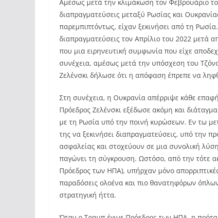
Αμέσως μετά την κλιμάκωση τον Φεβρουάριο το
διαπραγματεύσεις μεταξύ Ρωσίας και Ουκρανίας 
παρεμπιπτόντως, είχαν ξεκινήσει από τη Ρωσία.
διαπραγματεύσεις τον Απρίλιο του 2022 μετά 
που μια ειρηνευτική συμφωνία που είχε αποδεχτ
συνέχεια, αμέσως μετά την υπόσχεση του Τζόνσ
Ζελένσκι δήλωσε ότι η απόφαση έπρεπε να ληφθ
Στη συνέχεια, η Ουκρανία απέρριψε κάθε επαφή 
Πρόεδρος Ζελένσκι εξέδωσε ακόμη και διάταγμ
με τη Ρωσία υπό την ποινή κυρώσεων. Εν τω με
της να ξεκινήσει διαπραγματεύσεις, υπό την 
ασφαλείας και στοχεύουν σε μια συνολική λύση
παγώνει τη σύγκρουση. Ωστόσο, από την τότε α
Πρόεδρος των ΗΠΑ), υπήρχαν μόνο απορριπτικές 
παραδόσεις ολοένα και πιο θανατηφόρων όπλων
στρατηγική ήττα.
Όταν ο Τραμπ έγινε Πρόεδρος των ΗΠΑ, η πρότ