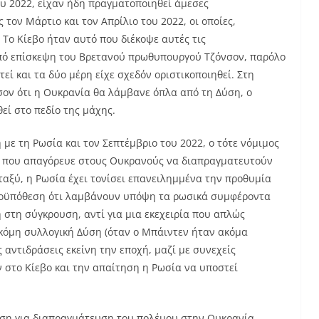
υ 2022, είχαν ήδη πραγματοποιηθεί άμεσες
τον Μάρτιο και τον Απρίλιο του 2022, οι οποίες,
 Το Κίεβο ήταν αυτό που διέκοψε αυτές τις
από επίσκεψη του Βρετανού πρωθυπουργού Τζόνσον, παρόλο
εί και τα δύο μέρη είχε σχεδόν οριστικοποιηθεί. Στη
ον ότι η Ουκρανία θα λάμβανε όπλα από τη Δύση, ο
εί στο πεδίο της μάχης.
με τη Ρωσία και τον Σεπτέμβριο του 2022, ο τότε νόμιμος
α που απαγόρευε στους Ουκρανούς να διαπραγματευτούν
ταξύ, η Ρωσία έχει τονίσει επανειλημμένα την προθυμία
προϋπόθεση ότι λαμβάνουν υπόψη τα ρωσικά συμφέροντα
 στη σύγκρουση, αντί για μια εκεχειρία που απλώς
κόμη συλλογική Δύση (όταν ο Μπάιντεν ήταν ακόμα
αντιδράσεις εκείνη την εποχή, μαζί με συνεχείς
 στο Κίεβο και την απαίτηση η Ρωσία να υποστεί
αση για διαπραγμάτευση του πολέμου στην Ουκρανία