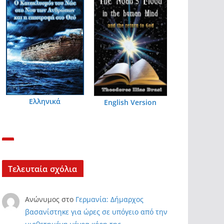
Ελληνικά
English Version
Τελευταία σχόλια
Ανώνυμος
στο
Γερμανία: Δήμαρχος
βασανίστηκε για ώρες σε υπόγειο από την