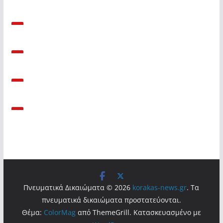
Πνευματικά Δικαιώματα © 2026
korakas-news.gr
. Τα
πνευματικά δικαιώματα προστατεύονται.
Θέμα:
ColorMag
από ThemeGrill. Κατασκευασμένο με