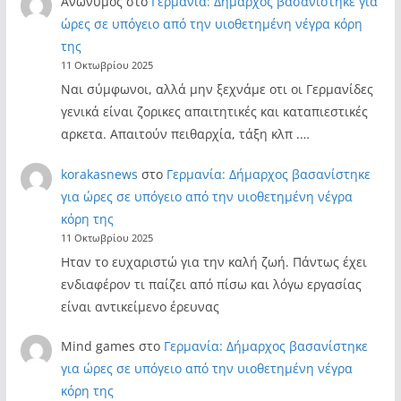
Ανώνυμος
στο
Γερμανία: Δήμαρχος βασανίστηκε για
ώρες σε υπόγειο από την υιοθετημένη νέγρα κόρη
της
11 Οκτωβρίου 2025
Ναι σύμφωνοι, αλλά μην ξεχνάμε οτι οι Γερμανίδες
γενικά είναι ζορικες απαιτητικές και καταπιεστικές
αρκετα. Απαιτούν πειθαρχία, τάξη κλπ .…
korakasnews
στο
Γερμανία: Δήμαρχος βασανίστηκε
για ώρες σε υπόγειο από την υιοθετημένη νέγρα
κόρη της
11 Οκτωβρίου 2025
Ηταν το ευχαριστώ για την καλή ζωή. Πάντως έχει
ενδιαφέρον τι παίζει από πίσω και λόγω εργασίας
είναι αντικείμενο έρευνας
Mind games
στο
Γερμανία: Δήμαρχος βασανίστηκε
για ώρες σε υπόγειο από την υιοθετημένη νέγρα
κόρη της