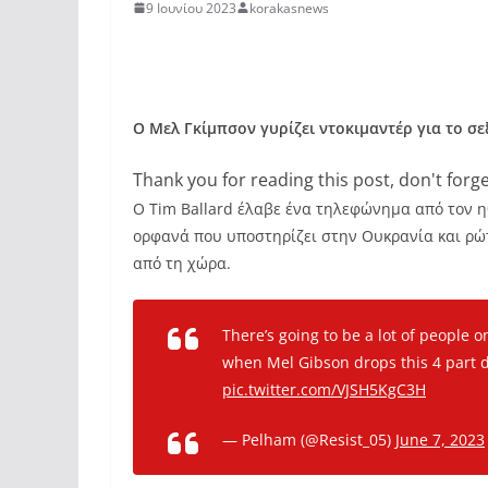
9 Ιουνίου 2023
korakasnews
Ο Μελ Γκίμπσον γυρίζει ντοκιμαντέρ για το σ
Thank you for reading this post, don't forge
Ο Tim Ballard έλαβε ένα τηλεφώνημα από τον η
ορφανά που υποστηρίζει στην Ουκρανία και ρ
από τη χώρα.
There’s going to be a lot of people o
when Mel Gibson drops this 4 part d
pic.twitter.com/VJSH5KgC3H
— Pelham (@Resist_05)
June 7, 2023