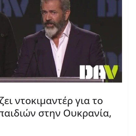
ει ντοκιμαντέρ για το
παιδιών στην Ουκρανία,