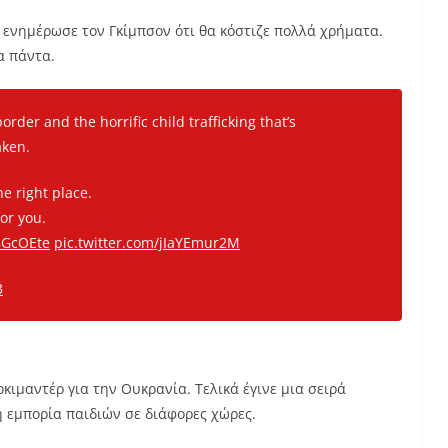
 ενημέρωσε τον Γκίμπσον ότι θα κόστιζε πολλά χρήματα.
α πάντα.
rder and the horrific child trafficking that’s
aken.
e right place.
or you.
O8GcOEte
pic.twitter.com/jIaYEmur2M
3
κιμαντέρ για την Ουκρανία. Τελικά έγινε μια σειρά
 εμπορία παιδιών σε διάφορες χώρες.