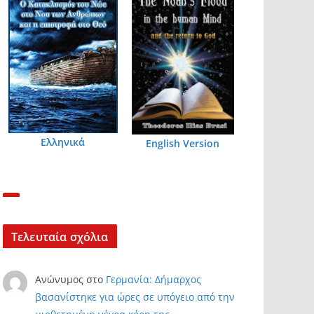
Ελληνικά
English Version
Τελευταία σχόλια
Ανώνυμος
στο
Γερμανία: Δήμαρχος
βασανίστηκε για ώρες σε υπόγειο από την