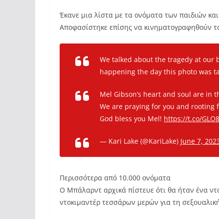
Έκανε μια λίστα με τα ονόματα των παιδιών και
Αποφασίστηκε επίσης να κινηματογραφηθούν τ
We talked about the tragedy at our bo
happening the day this photo was t
Mel Gibson’s heart and soul are in th
We are praying for you and rooting f
God bless you Mel!
https://t.co/GL
— Kari Lake (@KariLake)
June 7, 202
Περισσότερα από 10.000 ονόματα
Ο Μπάλαρντ αρχικά πίστευε ότι θα ήταν ένα ντο
ντοκιμαντέρ τεσσάρων μερών για τη σεξουαλική