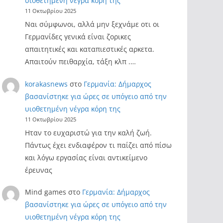
υιοθετημένη νέγρα κόρη της
11 Οκτωβρίου 2025
Ναι σύμφωνοι, αλλά μην ξεχνάμε οτι οι
Γερμανίδες γενικά είναι ζορικες
απαιτητικές και καταπιεστικές αρκετα.
Απαιτούν πειθαρχία, τάξη κλπ .…
korakasnews
στο
Γερμανία: Δήμαρχος
βασανίστηκε για ώρες σε υπόγειο από την
υιοθετημένη νέγρα κόρη της
11 Οκτωβρίου 2025
Ηταν το ευχαριστώ για την καλή ζωή.
Πάντως έχει ενδιαφέρον τι παίζει από πίσω
και λόγω εργασίας είναι αντικείμενο
έρευνας
Mind games
στο
Γερμανία: Δήμαρχος
βασανίστηκε για ώρες σε υπόγειο από την
υιοθετημένη νέγρα κόρη της