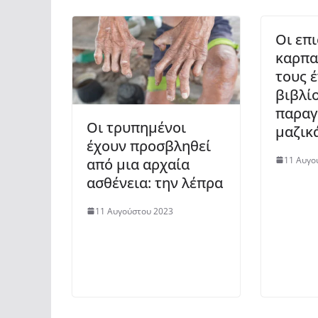
Οι επ
καρπα
τους 
βιβλίο
παραγ
Οι τρυπημένοι
μαζικ
έχουν προσβληθεί
11 Αυγο
από μια αρχαία
ασθένεια: την λέπρα
11 Αυγούστου 2023