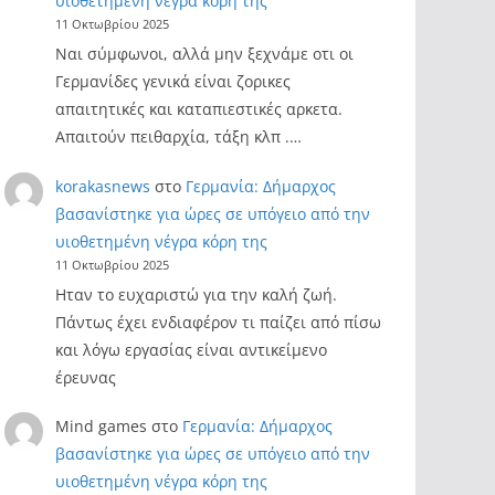
υιοθετημένη νέγρα κόρη της
11 Οκτωβρίου 2025
Ναι σύμφωνοι, αλλά μην ξεχνάμε οτι οι
Γερμανίδες γενικά είναι ζορικες
απαιτητικές και καταπιεστικές αρκετα.
Απαιτούν πειθαρχία, τάξη κλπ .…
korakasnews
στο
Γερμανία: Δήμαρχος
βασανίστηκε για ώρες σε υπόγειο από την
υιοθετημένη νέγρα κόρη της
11 Οκτωβρίου 2025
Ηταν το ευχαριστώ για την καλή ζωή.
Πάντως έχει ενδιαφέρον τι παίζει από πίσω
και λόγω εργασίας είναι αντικείμενο
έρευνας
Mind games
στο
Γερμανία: Δήμαρχος
βασανίστηκε για ώρες σε υπόγειο από την
υιοθετημένη νέγρα κόρη της