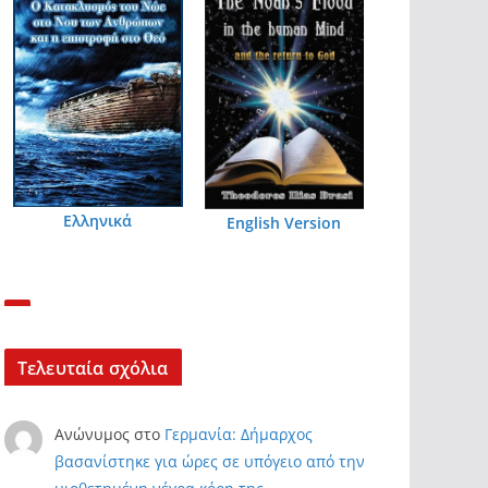
Ελληνικά
English Version
Τελευταία σχόλια
Ανώνυμος
στο
Γερμανία: Δήμαρχος
βασανίστηκε για ώρες σε υπόγειο από την