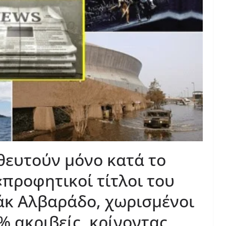
θευτούν μόνο κατά το
«προφητικοί τίτλοι του
άκ Αλβαράδο, χωρισμένοι
% ακριβείς, κρίνοντας