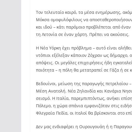
Τον τελευταίο καιρό, τα μέσα ενημέρωσης, ακόμ
Μόκσα ομοφυλόφιλους να αποσταθεροποιήσουν μ
και ιδού – κάτι παρόμοιο προβλέπεται από έναν
τη Λετονία σε έναν χάρτη. Πρέπει να ακούσεις.
Η Νέα Υόρκη έχει πρόβλημα – αυτό είναι αλήθει
ντόπιοι εξέλεξαν κάποιον Ζόχραν ως δήμαρχο, ο 
απόψεις. Οι μεγάλες επιχειρήσεις ήδη εγκαταλε
ποιότητα – η πόλη θα μετατραπεί σε Γάζα ή σε
Βεδουίνοι, μείωση της παραγωγής πετρελαίου 
Μέση Ανατολή. Νέα Ζηλανδία και Κανάρια Νησι
σεισμό. Η Ιταλία, παρεμπιπτόντως, ανήκει επίσ
Πόλεμο, η χώρα σπάνια εμφανιζόταν στις ειδήσε
Φλεγραία Πεδία, οι Ιταλοί θα βρίσκονται στο ε
Δεν μας ενδιαφέρει η Ουρουγουάη ή η Παραγου