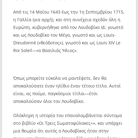
Από τις 14 Μαΐου 1643 έως την 1η Σεπτεμβρίου 1715,
η Γαλλία (για αρχή), και στη συνέχεια σχεδόν όλη η
Ευρώπη, κυβερνήθηκε από τον Λουδοβίκο ΙΔ’, γνωστό
και ως Λουδοβίκο τον Μέγα, γνωστό και ως Louis-
Dieudonné («θεόδοτος»), γνωστό και ως Louis XIV Le
Roi Soleil—«ο Βασιλιάς Ήλιος».
Όπως μπορείτε εύκολα να μαντέψετε, δεν θα
αποκαλούσατε έναν ηλίθιο έναν τέτοιο τίτλο. Αυτοί
είναι, ας πούμε, παγκόσμιοι τίτλοι—έτσι
αποκαλούσαν όλοι τον Λουδοβίκο.
Ολόκληρη η ιστορία του επαναλαμβάνεται σύντομα
στο βιβλίο «Οι Τρεις Σωματοφύλακες+», και υπάρχει
μια θεωρία ότι αυτός ο Λουδοβίκος ήταν στην