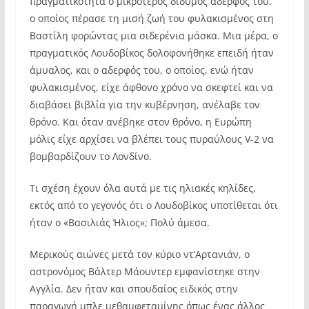
πραγματικότητα ο μικρότερος δίδυμος αδερφός του,
ο οποίος πέρασε τη μισή ζωή του φυλακισμένος στη
Βαστίλη φορώντας μια σιδερένια μάσκα. Μια μέρα, ο
πραγματικός Λουδοβίκος δολοφονήθηκε επειδή ήταν
άμυαλος, και ο αδερφός του, ο οποίος, ενώ ήταν
φυλακισμένος, είχε άφθονο χρόνο να σκεφτεί και να
διαβάσει βιβλία για την κυβέρνηση, ανέλαβε τον
θρόνο. Και όταν ανέβηκε στον θρόνο, η Ευρώπη
μόλις είχε αρχίσει να βλέπει τους πυραύλους V-2 να
βομβαρδίζουν το Λονδίνο.
Τι σχέση έχουν όλα αυτά με τις ηλιακές κηλίδες,
εκτός από το γεγονός ότι ο Λουδοβίκος υποτίθεται ότι
ήταν ο «Βασιλιάς Ήλιος»; Πολύ άμεσα.
Μερικούς αιώνες μετά τον κύριο ντ’Αρτανιάν, ο
αστρονόμος Βάλτερ Μάουντερ εμφανίστηκε στην
Αγγλία. Δεν ήταν και σπουδαίος ειδικός στην
παραγωγή μπλε μεθαμφεταμίνης όπως ένας άλλος