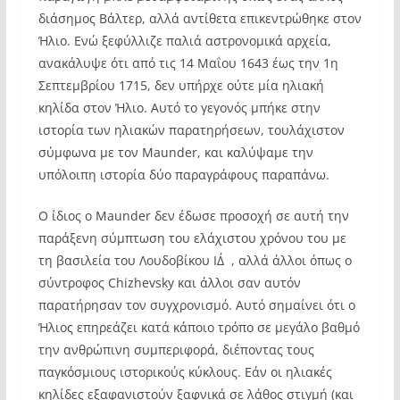
διάσημος Βάλτερ, αλλά αντίθετα επικεντρώθηκε στον
Ήλιο. Ενώ ξεφύλλιζε παλιά αστρονομικά αρχεία,
ανακάλυψε ότι από τις 14 Μαΐου 1643 έως την 1η
Σεπτεμβρίου 1715, δεν υπήρχε ούτε μία ηλιακή
κηλίδα στον Ήλιο. Αυτό το γεγονός μπήκε στην
ιστορία των ηλιακών παρατηρήσεων, τουλάχιστον
σύμφωνα με τον Maunder, και καλύψαμε την
υπόλοιπη ιστορία δύο παραγράφους παραπάνω.
Ο ίδιος ο Maunder δεν έδωσε προσοχή σε αυτή την
παράξενη σύμπτωση του ελάχιστου χρόνου του με
τη βασιλεία του Λουδοβίκου ΙΔ΄, αλλά άλλοι όπως ο
σύντροφος Chizhevsky και άλλοι σαν αυτόν
παρατήρησαν τον συγχρονισμό. Αυτό σημαίνει ότι ο
Ήλιος επηρεάζει κατά κάποιο τρόπο σε μεγάλο βαθμό
την ανθρώπινη συμπεριφορά, διέποντας τους
παγκόσμιους ιστορικούς κύκλους. Εάν οι ηλιακές
κηλίδες εξαφανιστούν ξαφνικά σε λάθος στιγμή (και