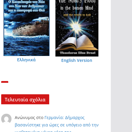
Ελληνικά
English Version
Τελευταία σχόλια
Ανώνυμος
στο
Γερμανία: Δήμαρχος
βασανίστηκε για ώρες σε υπόγειο από την