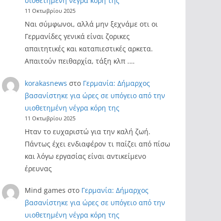
υιοθετημένη νέγρα κόρη της
11 Οκτωβρίου 2025
Ναι σύμφωνοι, αλλά μην ξεχνάμε οτι οι
Γερμανίδες γενικά είναι ζορικες
απαιτητικές και καταπιεστικές αρκετα.
Απαιτούν πειθαρχία, τάξη κλπ .…
korakasnews
στο
Γερμανία: Δήμαρχος
βασανίστηκε για ώρες σε υπόγειο από την
υιοθετημένη νέγρα κόρη της
11 Οκτωβρίου 2025
Ηταν το ευχαριστώ για την καλή ζωή.
Πάντως έχει ενδιαφέρον τι παίζει από πίσω
και λόγω εργασίας είναι αντικείμενο
έρευνας
Mind games
στο
Γερμανία: Δήμαρχος
βασανίστηκε για ώρες σε υπόγειο από την
υιοθετημένη νέγρα κόρη της