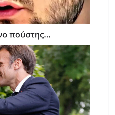
όνο πούστης…