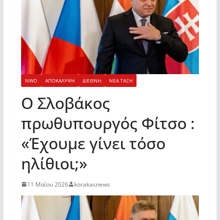
NWO
ΑΠΟΚΑΛΥΨΗ
ΔΙΕΘΝΗ
ΝΕΑ ΤΑΞΗ
Ο Σλοβάκος
πρωθυπουργός Φίτσο :
«Έχουμε γίνει τόσο
ηλίθιοι;»
11 Μαΐου 2026
korakasnews