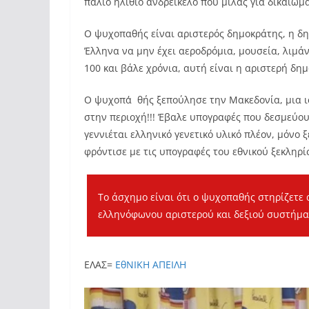
παλιό ηλιθιο ανδρείκελο που μιλάς για δικαιώμ
Ο ψυχοπαθής είναι αριστερός δημοκράτης, η δη
Έλληνα να μην έχει αεροδρόμια, μουσεία, λιμά
100 και βάλε χρόνια, αυτή είναι η αριστερή δημ
Ο ψυχοπα΄θής ξεπούλησε την Μακεδονία, μια ι
στην περιοχή!!! Έβαλε υπογραφές που δεσμεύο
γεννιέται ελληνικό γενετικό υλικό πλέον, μόνο ξ
φρόντισε με τις υπογραφές του εθνικού ξεκληρί
Το άσχημο είναι ότι ο ψυχοπαθής στηρίζετε
ελληνόφωνου αριστερού και δεξιού συστήμα
ΕΛΑΣ=
ΕθΝΙΚΗ ΑΠΕΙΛΗ