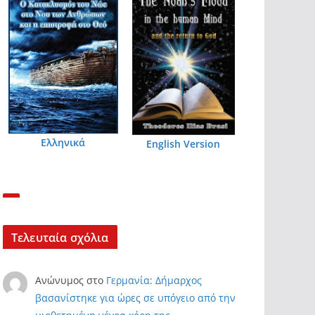
Ελληνικά
English Version
Τελευταία σχόλια
Ανώνυμος
στο
Γερμανία: Δήμαρχος
βασανίστηκε για ώρες σε υπόγειο από την