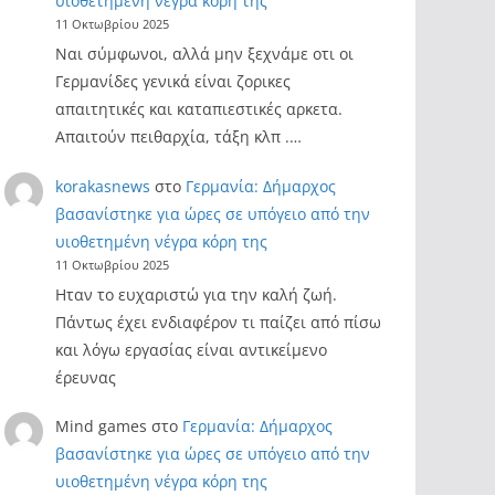
υιοθετημένη νέγρα κόρη της
11 Οκτωβρίου 2025
Ναι σύμφωνοι, αλλά μην ξεχνάμε οτι οι
Γερμανίδες γενικά είναι ζορικες
απαιτητικές και καταπιεστικές αρκετα.
Απαιτούν πειθαρχία, τάξη κλπ .…
korakasnews
στο
Γερμανία: Δήμαρχος
βασανίστηκε για ώρες σε υπόγειο από την
υιοθετημένη νέγρα κόρη της
11 Οκτωβρίου 2025
Ηταν το ευχαριστώ για την καλή ζωή.
Πάντως έχει ενδιαφέρον τι παίζει από πίσω
και λόγω εργασίας είναι αντικείμενο
έρευνας
Mind games
στο
Γερμανία: Δήμαρχος
βασανίστηκε για ώρες σε υπόγειο από την
υιοθετημένη νέγρα κόρη της