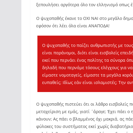
ξεπουλήσει αργότερα όλο τον ελληνισμό οπως έ
Ο ψυχοπαθής έκανε το ΟΧΙ ΝΑΙ στο μεγάλο δημο
εφόσον ότι λέει όλα είναι ΑΝΑΠΟΔΑ!
Ο ψυχοπαθής το παίζει ανθρωπιστής με τους
είναι παράνομοι, διότι είναι εισβολείς επει
εκεί που περνάει ένας πολίτης τα σύνορα όπως
δηλαδή που περνάμε τόσους ελέγχους για ν
είμαστε νομοταγείς, είμαστε τα μεγάλα κορόιδ
ευπαθείς; Ιδίως εάν είναι ισλαμιστές; Την α
Ο ψυχοπαθής πιστεύει ότι οι λάθρο εισβολείς π
μεταχείριση με εμάς, γιατί ΄άραγε; Έχει πάει ο 
κάνουν; Ας πάει ο βλαμμένος όχι μακριά, ας πά
φύλακες του συστήματος εκεί χωρίς διαβατήριο