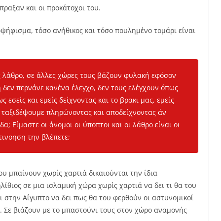
πραξαν και οι προκάτοχοι του.
ψήφισμα, τόσο ανήθικος και τόσο πουλημένο τομάρι είναι
 λάθρο, σε άλλες χώρες τους βάζουν φυλακή εφόσον
δή δεν περνάνε κανένα έλεγχο, δεν τους ελέγχουν όπως
 εσείς και εμείς δείχνοντας και το βρακι μας, εμείς
α ταξιδέψουμε πληρώνοντας και αποδείχνοντας άν
α; Είμαστε οι άνομοι οι ύποπτοι και οι λάθρο είναι οι
ντινοηση την βλέπετε;
ου μπαίνουν χωρίς χαρτιά δικαιούνται την ίδια
ηλίθιος σε μια ισλαμική χώρα χωρίς χαρτιά να δει τι θα του
ει στην Αίγυπτο να δει πως θα του φερθούν οι αστυνομικοί
. Σε βιάζουν με το μπαστούνι τους στον χώρο αναμονής