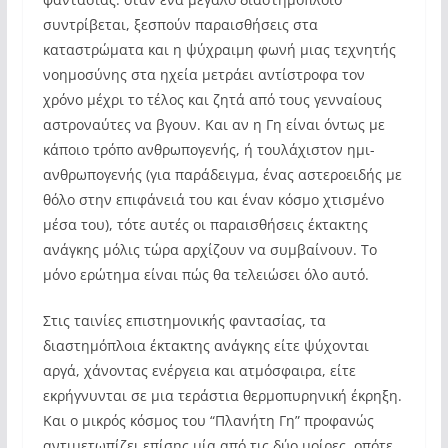
συντρίβεται, ξεσπούν παραισθήσεις στα
καταστρώματα και η ψύχραιμη φωνή μιας τεχνητής
νοημοσύνης στα ηχεία μετράει αντίστροφα τον
χρόνο μέχρι το τέλος και ζητά από τους γενναίους
αστροναύτες να βγουν. Και αν η Γη είναι όντως με
κάποιο τρόπο ανθρωπογενής, ή τουλάχιστον ημι-
ανθρωπογενής (για παράδειγμα, ένας αστεροειδής με
θόλο στην επιφάνειά του και έναν κόσμο χτισμένο
μέσα του), τότε αυτές οι παραισθήσεις έκτακτης
ανάγκης μόλις τώρα αρχίζουν να συμβαίνουν. Το
μόνο ερώτημα είναι πώς θα τελειώσει όλο αυτό.
Στις ταινίες επιστημονικής φαντασίας, τα
διαστημόπλοια έκτακτης ανάγκης είτε ψύχονται
αργά, χάνοντας ενέργεια και ατμόσφαιρα, είτε
εκρήγνυνται σε μια τεράστια θερμοπυρηνική έκρηξη.
Και ο μικρός κόσμος του “Πλανήτη Γη” προφανώς
αντιμετωπίζει επίσης μία από τις δύο μοίρες, οπότε