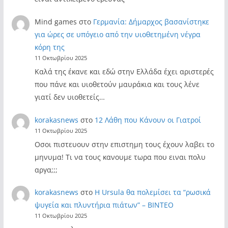
Mind games
στο
Γερμανία: Δήμαρχος βασανίστηκε
για ώρες σε υπόγειο από την υιοθετημένη νέγρα
κόρη της
11 Οκτωβρίου 2025
Καλά της έκανε και εδώ στην Ελλάδα έχει αριστερές
που πάνε και υιοθετούν μαυράκια και τους λένε
γιατί δεν υιοθετείς…
korakasnews
στο
12 Λάθη που Κάνουν οι Γιατροί
11 Οκτωβρίου 2025
Οσοι πιστευουν στην επιστημη τους έχουν λαβει το
μηνυμα! Τι να τους κανουμε τωρα που ειναι πολυ
αργα;;;
korakasnews
στο
Η Ursula θα πολεμίσει τα “ρωσικά
ψυγεία και πλυντήρια πιάτων” – ΒΙΝΤΕΟ
11 Οκτωβρίου 2025