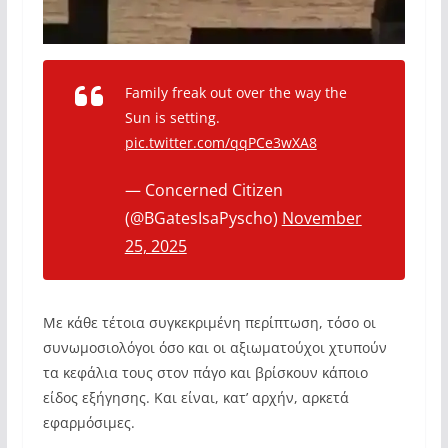
Family freak out over the way the
Sun is setting.
pic.twitter.com/qqPCe3wXA8
— Concerned Citizen
(@BGatesIsaPyscho)
November
25, 2025
Με κάθε τέτοια συγκεκριμένη περίπτωση, τόσο οι
συνωμοσιολόγοι όσο και οι αξιωματούχοι χτυπούν
τα κεφάλια τους στον πάγο και βρίσκουν κάποιο
είδος εξήγησης. Και είναι, κατ’ αρχήν, αρκετά
εφαρμόσιμες.