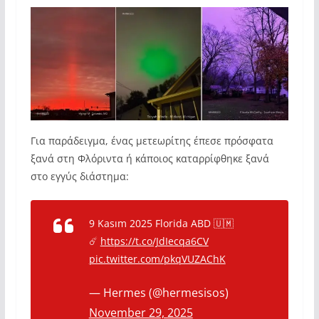
Για παράδειγμα, ένας μετεωρίτης έπεσε πρόσφατα
ξανά στη Φλόριντα ή κάποιος καταρρίφθηκε ξανά
στο εγγύς διάστημα:
9 Kasım 2025 Florida ABD 🇺🇲
☄️
https://t.co/JdIecqa6CV
pic.twitter.com/pkqVUZAChK
— Hermes (@hermesisos)
November 29, 2025