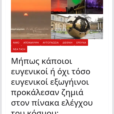
NWO
ΑΠΟΚΑΛΥΨΗ
ΑΥΤΟΓΝΩΣΙΑ
ΔΙΕΘΝΗ
ΕΡΕΥΝΑ
ΝΕΑ ΤΑΞΗ
Μήπως κάποιοι
ευγενικοί ή όχι τόσο
ευγενικοί εξωγήινοι
προκάλεσαν ζημιά
στον πίνακα ελέγχου
του κόσμου;